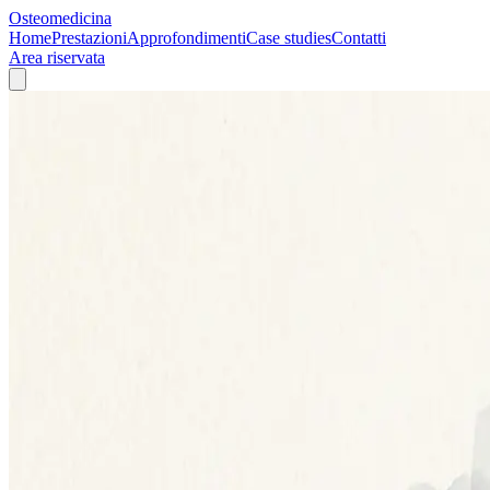
Osteomedicina
Home
Prestazioni
Approfondimenti
Case studies
Contatti
Area riservata