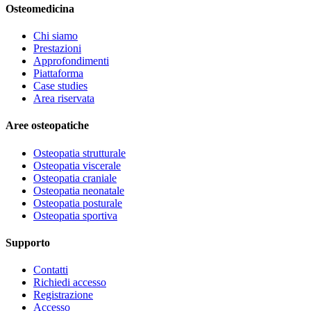
Osteomedicina
Chi siamo
Prestazioni
Approfondimenti
Piattaforma
Case studies
Area riservata
Aree osteopatiche
Osteopatia strutturale
Osteopatia viscerale
Osteopatia craniale
Osteopatia neonatale
Osteopatia posturale
Osteopatia sportiva
Supporto
Contatti
Richiedi accesso
Registrazione
Accesso