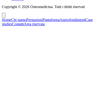
Copyright ©
2026
Osteomedicina
. Tutti i diritti riservati
Home
Chi siamo
Prestazioni
Piattaforma
Approfondimenti
Case
studies
Contatti
Area riservata