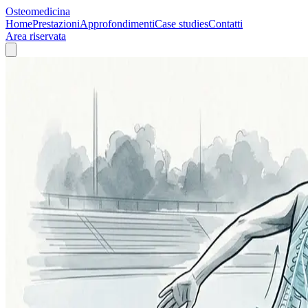
Osteomedicina
Home
Prestazioni
Approfondimenti
Case studies
Contatti
Area riservata