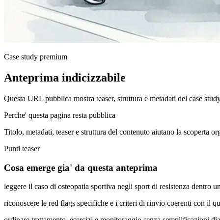
Case study premium
Anteprima indicizzabile
Questa URL pubblica mostra teaser, struttura e metadati del case stud
Perche' questa pagina resta pubblica
Titolo, metadati, teaser e struttura del contenuto aiutano la scoperta o
Punti teaser
Cosa emerge gia' da questa anteprima
leggere il caso di osteopatia sportiva negli sport di resistenza dentro
riconoscere le red flags specifiche e i criteri di rinvio coerenti con il q
ordinare trattamento, esercizi e monitoraggio senza semplificazioni di