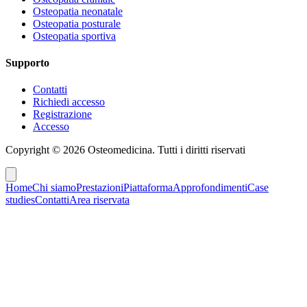
Osteopatia neonatale
Osteopatia posturale
Osteopatia sportiva
Supporto
Contatti
Richiedi accesso
Registrazione
Accesso
Copyright ©
2026
Osteomedicina
. Tutti i diritti riservati
Home
Chi siamo
Prestazioni
Piattaforma
Approfondimenti
Case
studies
Contatti
Area riservata