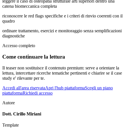
leggere il caso di osteopatia strutturale arti superiori dentro una
catena biomeccanica completa
riconoscere le red flags specifiche e i criteri di rinvio coerenti con il
quadro
ordinare trattamento, esercizi e monitoraggio senza semplificazioni
diagnostiche
Accesso completo
Come continuare la lettura
Il teaser non sostituisce il contenuto premium: serve a orientare la
lettura, intercettare ricerche tematiche pertinenti e chiarire se il case
study e' rilevante per te.
Accedi all'area riservata
Apri l'hub piattaforma
Scegli un piano
piattaforma
Richiedi accesso
Autore
Dott. Cirillo Miriani
Template