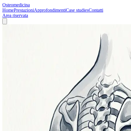
Osteomedicina
Home
Prestazioni
Approfondimenti
Case studies
Contatti
Area riservata