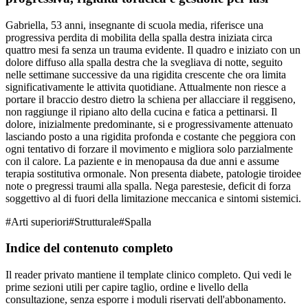
Gabriella, 53 anni, insegnante di scuola media, riferisce una
progressiva perdita di mobilita della spalla destra iniziata circa
quattro mesi fa senza un trauma evidente. Il quadro e iniziato con un
dolore diffuso alla spalla destra che la svegliava di notte, seguito
nelle settimane successive da una rigidita crescente che ora limita
significativamente le attivita quotidiane. Attualmente non riesce a
portare il braccio destro dietro la schiena per allacciare il reggiseno,
non raggiunge il ripiano alto della cucina e fatica a pettinarsi. Il
dolore, inizialmente predominante, si e progressivamente attenuato
lasciando posto a una rigidita profonda e costante che peggiora con
ogni tentativo di forzare il movimento e migliora solo parzialmente
con il calore. La paziente e in menopausa da due anni e assume
terapia sostitutiva ormonale. Non presenta diabete, patologie tiroidee
note o pregressi traumi alla spalla. Nega parestesie, deficit di forza
soggettivo al di fuori della limitazione meccanica e sintomi sistemici.
#
Arti superiori
#
Strutturale
#
Spalla
Indice del contenuto completo
Il reader privato mantiene il template clinico completo. Qui vedi le
prime sezioni utili per capire taglio, ordine e livello della
consultazione, senza esporre i moduli riservati dell'abbonamento.