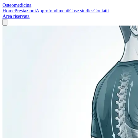
Osteomedicina
Home
Prestazioni
Approfondimenti
Case studies
Contatti
Area riservata