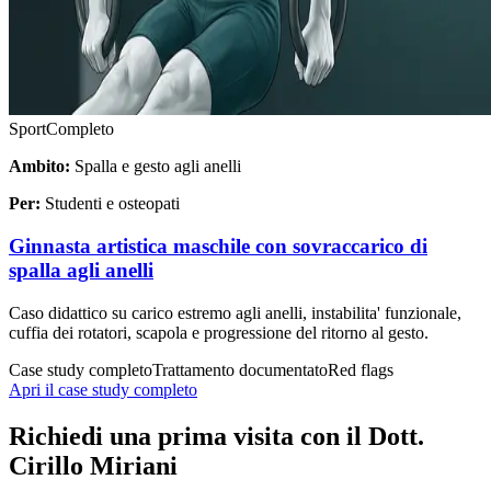
Sport
Completo
Ambito:
Spalla e gesto agli anelli
Per:
Studenti e osteopati
Ginnasta artistica maschile con sovraccarico di
spalla agli anelli
Caso didattico su carico estremo agli anelli, instabilita' funzionale,
cuffia dei rotatori, scapola e progressione del ritorno al gesto.
Case study completo
Trattamento documentato
Red flags
Apri il case study completo
Richiedi una prima visita con il Dott.
Cirillo Miriani