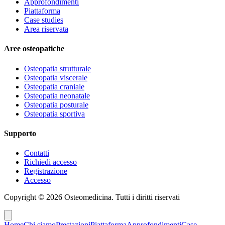
Approfondimenti
Piattaforma
Case studies
Area riservata
Aree osteopatiche
Osteopatia strutturale
Osteopatia viscerale
Osteopatia craniale
Osteopatia neonatale
Osteopatia posturale
Osteopatia sportiva
Supporto
Contatti
Richiedi accesso
Registrazione
Accesso
Copyright ©
2026
Osteomedicina
. Tutti i diritti riservati
Home
Chi siamo
Prestazioni
Piattaforma
Approfondimenti
Case