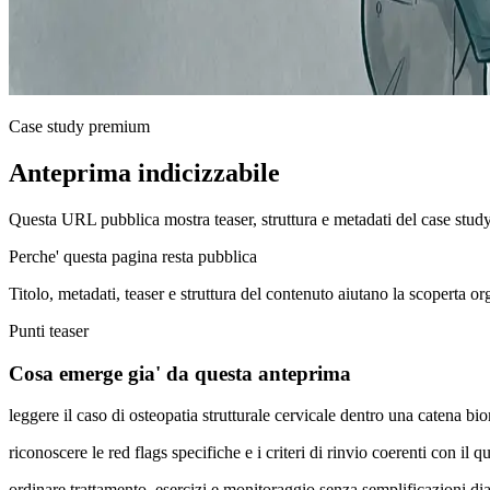
Case study premium
Anteprima indicizzabile
Questa URL pubblica mostra teaser, struttura e metadati del case stud
Perche' questa pagina resta pubblica
Titolo, metadati, teaser e struttura del contenuto aiutano la scoperta o
Punti teaser
Cosa emerge gia' da questa anteprima
leggere il caso di osteopatia strutturale cervicale dentro una catena 
riconoscere le red flags specifiche e i criteri di rinvio coerenti con il q
ordinare trattamento, esercizi e monitoraggio senza semplificazioni di