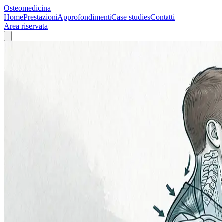
Osteomedicina
Home
Prestazioni
Approfondimenti
Case studies
Contatti
Area riservata