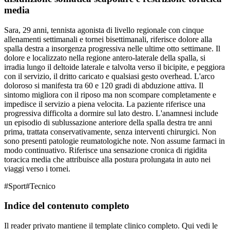
media
Sara, 29 anni, tennista agonista di livello regionale con cinque
allenamenti settimanali e tornei bisettimanali, riferisce dolore alla
spalla destra a insorgenza progressiva nelle ultime otto settimane. Il
dolore e localizzato nella regione antero-laterale della spalla, si
irradia lungo il deltoide laterale e talvolta verso il bicipite, e peggiora
con il servizio, il dritto caricato e qualsiasi gesto overhead. L'arco
doloroso si manifesta tra 60 e 120 gradi di abduzione attiva. Il
sintomo migliora con il riposo ma non scompare completamente e
impedisce il servizio a piena velocita. La paziente riferisce una
progressiva difficolta a dormire sul lato destro. L'anamnesi include
un episodio di sublussazione anteriore della spalla destra tre anni
prima, trattata conservativamente, senza interventi chirurgici. Non
sono presenti patologie reumatologiche note. Non assume farmaci in
modo continuativo. Riferisce una sensazione cronica di rigidita
toracica media che attribuisce alla postura prolungata in auto nei
viaggi verso i tornei.
#
Sport
#
Tecnico
Indice del contenuto completo
Il reader privato mantiene il template clinico completo. Qui vedi le