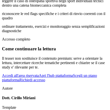
leggere il caso di osteopatia sportiva negli sport individuali tecnici
dentro una catena biomeccanica completa
riconoscere le red flags specifiche e i criteri di rinvio coerenti con il
quadro
ordinare trattamento, esercizi e monitoraggio senza semplificazioni
diagnostiche
Accesso completo
Come continuare la lettura
Il teaser non sostituisce il contenuto premium: serve a orientare la
lettura, intercettare ricerche tematiche pertinenti e chiarire se il case
study e' rilevante per te.
Accedi all'area riservata
Apri l'hub piattaforma
Scegli un piano
piattaforma
Richiedi accesso
Autore
Dott. Cirillo Miriani
Template