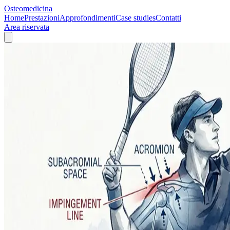
Osteomedicina
Home
Prestazioni
Approfondimenti
Case studies
Contatti
Area riservata