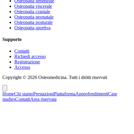
Osteopatia strutturale
Osteopatia viscerale
Osteopatia craniale
Osteopatia neonatale
Osteopatia posturale
Osteopatia sportiva
Supporto
Contatti
Richiedi accesso
Registrazione
Accesso
Copyright ©
2026
Osteomedicina
. Tutti i diritti riservati
Home
Chi siamo
Prestazioni
Piattaforma
Approfondimenti
Case
studies
Contatti
Area riservata