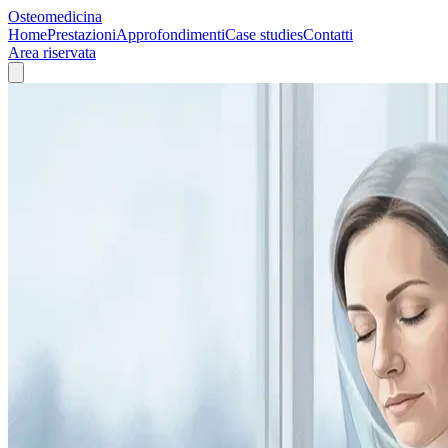
Osteomedicina
Home
Prestazioni
Approfondimenti
Case studies
Contatti
Area riservata