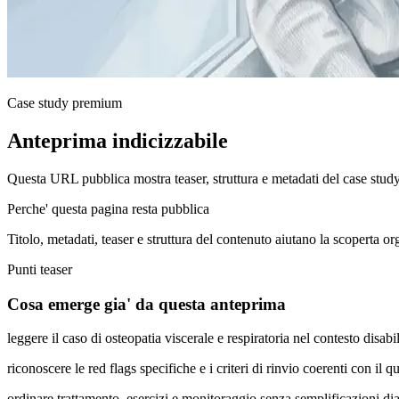
Case study premium
Anteprima indicizzabile
Questa URL pubblica mostra teaser, struttura e metadati del case stud
Perche' questa pagina resta pubblica
Titolo, metadati, teaser e struttura del contenuto aiutano la scoperta o
Punti teaser
Cosa emerge gia' da questa anteprima
leggere il caso di osteopatia viscerale e respiratoria nel contesto disa
riconoscere le red flags specifiche e i criteri di rinvio coerenti con il q
ordinare trattamento, esercizi e monitoraggio senza semplificazioni di