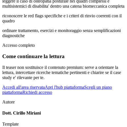
leggere il caso di osteopatia posturale nei quadri complessi e
multisistemici di disabilita' dentro una catena biomeccanica completa
riconoscere le red flags specifiche e i criteri di rinvio coerenti con il
quadro
ordinare trattamento, esercizi e monitoraggio senza semplificazioni
diagnostiche
Accesso completo
Come continuare la lettura
Il teaser non sostituisce il contenuto premium: serve a orientare la
lettura, intercettare ricerche tematiche pertinenti e chiarire se il case
study e' rilevante per te.
Accedi all'area riservata
Apri l'hub piattaforma
Scegli un piano
piattaforma
Richiedi accesso
Autore
Dott. Cirillo Miriani
Template