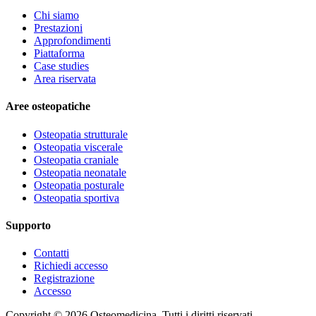
Chi siamo
Prestazioni
Approfondimenti
Piattaforma
Case studies
Area riservata
Aree osteopatiche
Osteopatia strutturale
Osteopatia viscerale
Osteopatia craniale
Osteopatia neonatale
Osteopatia posturale
Osteopatia sportiva
Supporto
Contatti
Richiedi accesso
Registrazione
Accesso
Copyright ©
2026
Osteomedicina
. Tutti i diritti riservati