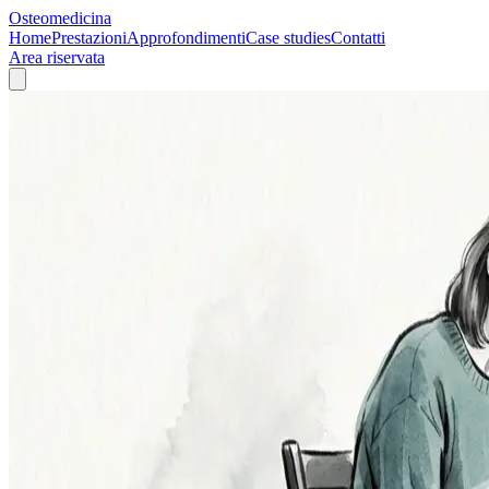
Osteomedicina
Home
Prestazioni
Approfondimenti
Case studies
Contatti
Area riservata