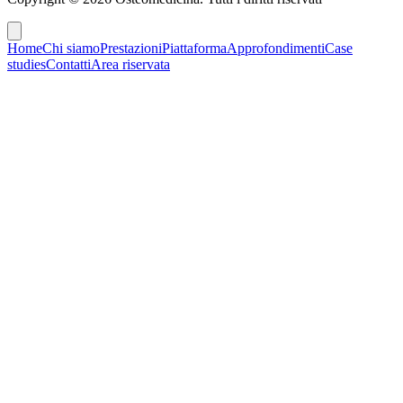
Home
Chi siamo
Prestazioni
Piattaforma
Approfondimenti
Case
studies
Contatti
Area riservata