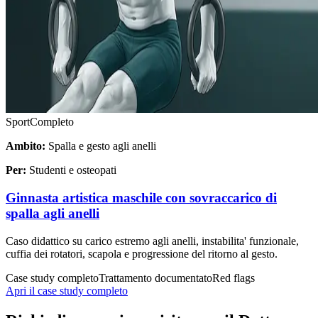
Sport
Completo
Ambito:
Spalla e gesto agli anelli
Per:
Studenti e osteopati
Ginnasta artistica maschile con sovraccarico di
spalla agli anelli
Caso didattico su carico estremo agli anelli, instabilita' funzionale,
cuffia dei rotatori, scapola e progressione del ritorno al gesto.
Case study completo
Trattamento documentato
Red flags
Apri il case study completo