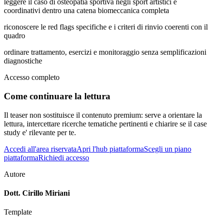
leggere il caso di osteopatia sportiva negli sport artistici e
coordinativi dentro una catena biomeccanica completa
riconoscere le red flags specifiche e i criteri di rinvio coerenti con il
quadro
ordinare trattamento, esercizi e monitoraggio senza semplificazioni
diagnostiche
Accesso completo
Come continuare la lettura
Il teaser non sostituisce il contenuto premium: serve a orientare la
lettura, intercettare ricerche tematiche pertinenti e chiarire se il case
study e' rilevante per te.
Accedi all'area riservata
Apri l'hub piattaforma
Scegli un piano
piattaforma
Richiedi accesso
Autore
Dott. Cirillo Miriani
Template