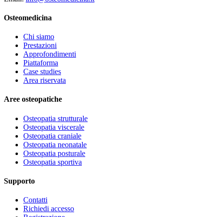
Osteomedicina
Chi siamo
Prestazioni
Approfondimenti
Piattaforma
Case studies
Area riservata
Aree osteopatiche
Osteopatia strutturale
Osteopatia viscerale
Osteopatia craniale
Osteopatia neonatale
Osteopatia posturale
Osteopatia sportiva
Supporto
Contatti
Richiedi accesso