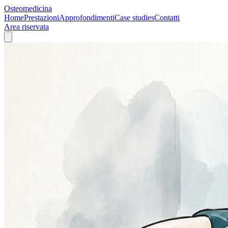
Osteomedicina
Home
Prestazioni
Approfondimenti
Case studies
Contatti
Area riservata