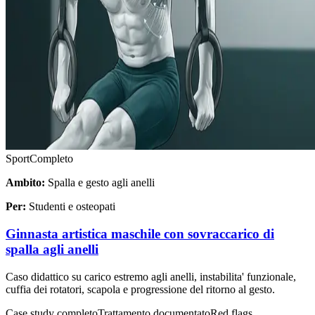
Sport
Completo
Ambito:
Spalla e gesto agli anelli
Per:
Studenti e osteopati
Ginnasta artistica maschile con sovraccarico di
spalla agli anelli
Caso didattico su carico estremo agli anelli, instabilita' funzionale,
cuffia dei rotatori, scapola e progressione del ritorno al gesto.
Case study completo
Trattamento documentato
Red flags