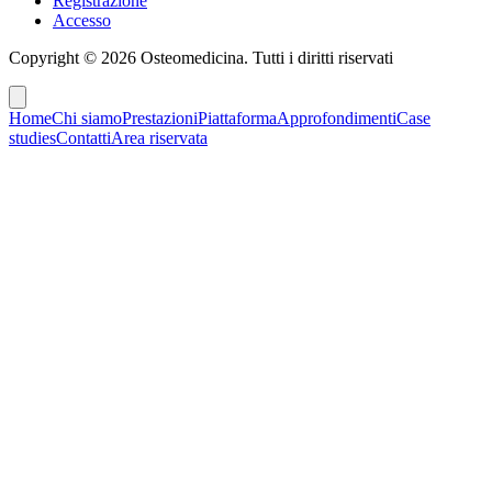
Registrazione
Accesso
Copyright ©
2026
Osteomedicina
. Tutti i diritti riservati
Home
Chi siamo
Prestazioni
Piattaforma
Approfondimenti
Case
studies
Contatti
Area riservata