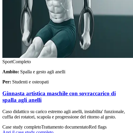
Sport
Completo
Ambito:
Spalla e gesto agli anelli
Per:
Studenti e osteopati
Ginnasta artistica maschile con sovraccarico di
spalla agli anelli
Caso didattico su carico estremo agli anelli, instabilita' funzionale,
cuffia dei rotatori, scapola e progressione del ritorno al gesto.
Case study completo
Trattamento documentato
Red flags
Apri il case study completo