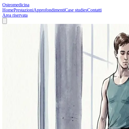
Osteomedicina
Home
Prestazioni
Approfondimenti
Case studies
Contatti
Area riservata