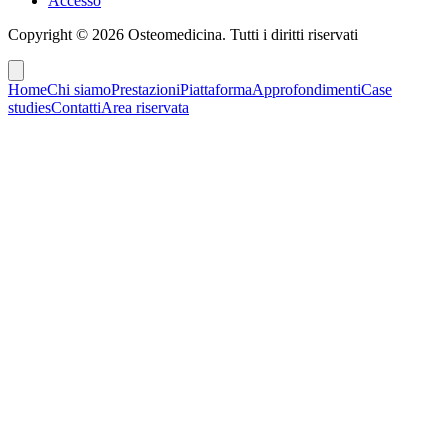
Accesso
Copyright ©
2026
Osteomedicina
. Tutti i diritti riservati
Home
Chi siamo
Prestazioni
Piattaforma
Approfondimenti
Case
studies
Contatti
Area riservata