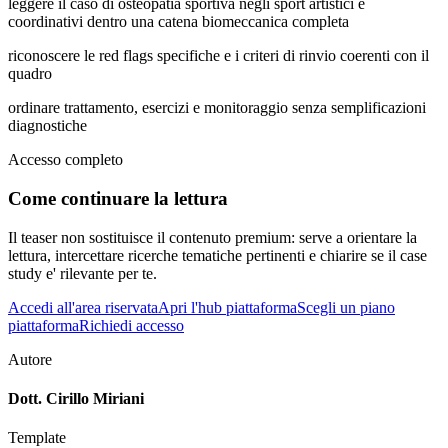
leggere il caso di osteopatia sportiva negli sport artistici e
coordinativi dentro una catena biomeccanica completa
riconoscere le red flags specifiche e i criteri di rinvio coerenti con il
quadro
ordinare trattamento, esercizi e monitoraggio senza semplificazioni
diagnostiche
Accesso completo
Come continuare la lettura
Il teaser non sostituisce il contenuto premium: serve a orientare la
lettura, intercettare ricerche tematiche pertinenti e chiarire se il case
study e' rilevante per te.
Accedi all'area riservata
Apri l'hub piattaforma
Scegli un piano
piattaforma
Richiedi accesso
Autore
Dott. Cirillo Miriani
Template