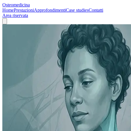
Osteomedicina
Home
Prestazioni
Approfondimenti
Case studies
Contatti
Area riservata