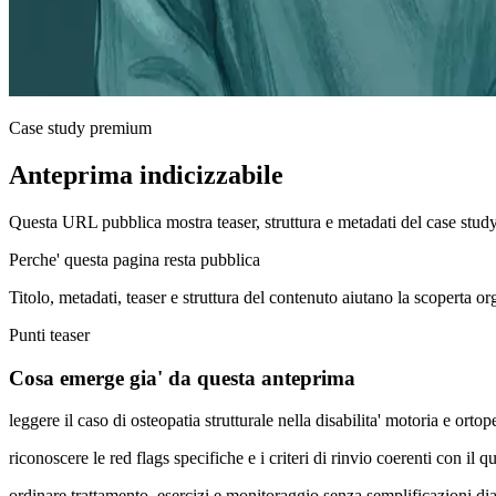
Case study premium
Anteprima indicizzabile
Questa URL pubblica mostra teaser, struttura e metadati del case stud
Perche' questa pagina resta pubblica
Titolo, metadati, teaser e struttura del contenuto aiutano la scoperta o
Punti teaser
Cosa emerge gia' da questa anteprima
leggere il caso di osteopatia strutturale nella disabilita' motoria e o
riconoscere le red flags specifiche e i criteri di rinvio coerenti con il q
ordinare trattamento, esercizi e monitoraggio senza semplificazioni di