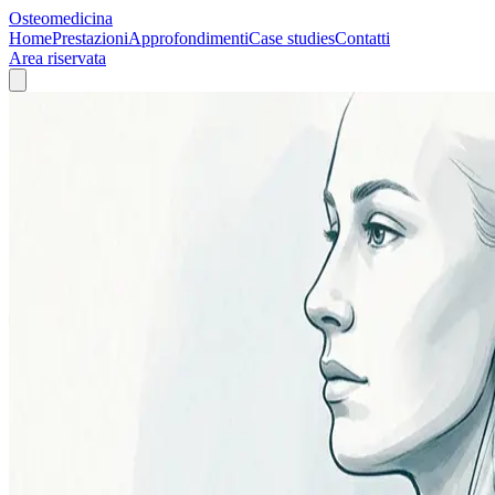
Osteomedicina
Home
Prestazioni
Approfondimenti
Case studies
Contatti
Area riservata