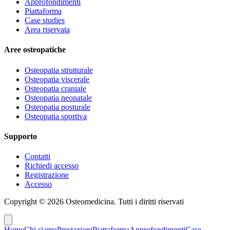
Approfondimenti
Piattaforma
Case studies
Area riservata
Aree osteopatiche
Osteopatia strutturale
Osteopatia viscerale
Osteopatia craniale
Osteopatia neonatale
Osteopatia posturale
Osteopatia sportiva
Supporto
Contatti
Richiedi accesso
Registrazione
Accesso
Copyright ©
2026
Osteomedicina
. Tutti i diritti riservati
Home
Chi siamo
Prestazioni
Piattaforma
Approfondimenti
Case