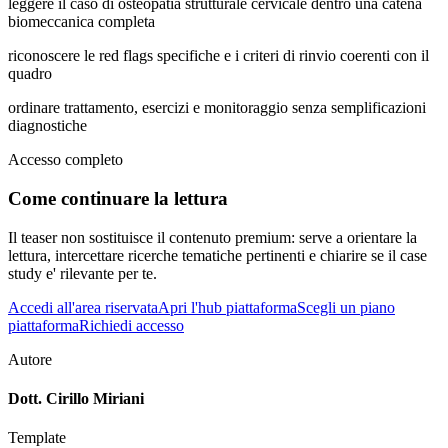
leggere il caso di osteopatia strutturale cervicale dentro una catena
biomeccanica completa
riconoscere le red flags specifiche e i criteri di rinvio coerenti con il
quadro
ordinare trattamento, esercizi e monitoraggio senza semplificazioni
diagnostiche
Accesso completo
Come continuare la lettura
Il teaser non sostituisce il contenuto premium: serve a orientare la
lettura, intercettare ricerche tematiche pertinenti e chiarire se il case
study e' rilevante per te.
Accedi all'area riservata
Apri l'hub piattaforma
Scegli un piano
piattaforma
Richiedi accesso
Autore
Dott. Cirillo Miriani
Template