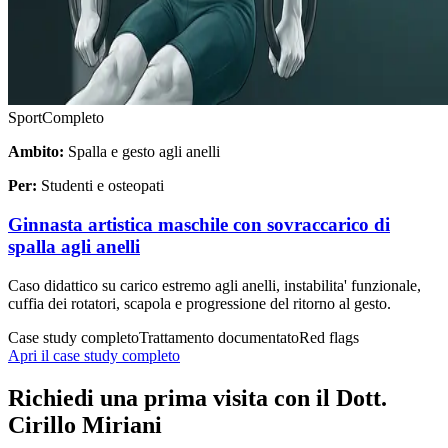
Sport
Completo
Ambito:
Spalla e gesto agli anelli
Per:
Studenti e osteopati
Ginnasta artistica maschile con sovraccarico di
spalla agli anelli
Caso didattico su carico estremo agli anelli, instabilita' funzionale,
cuffia dei rotatori, scapola e progressione del ritorno al gesto.
Case study completo
Trattamento documentato
Red flags
Apri il case study completo
Richiedi una prima visita con il Dott.
Cirillo Miriani