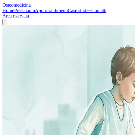
Osteomedicina
Home
Prestazioni
Approfondimenti
Case studies
Contatti
Area riservata