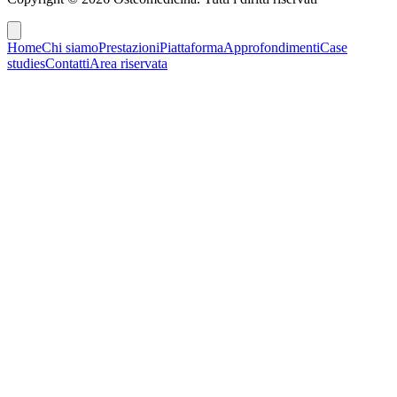
Home
Chi siamo
Prestazioni
Piattaforma
Approfondimenti
Case
studies
Contatti
Area riservata