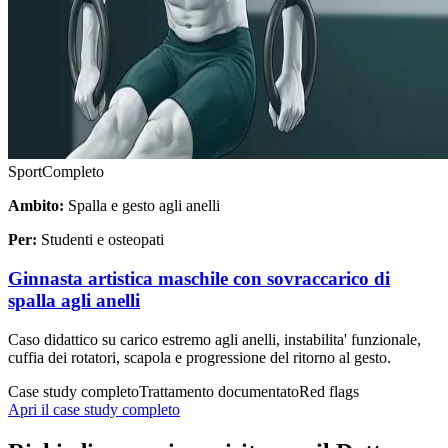
Sport
Completo
Ambito:
Spalla e gesto agli anelli
Per:
Studenti e osteopati
Ginnasta artistica maschile con sovraccarico di
spalla agli anelli
Caso didattico su carico estremo agli anelli, instabilita' funzionale,
cuffia dei rotatori, scapola e progressione del ritorno al gesto.
Case study completo
Trattamento documentato
Red flags
Apri il case study completo