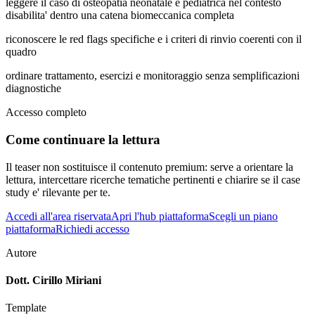
leggere il caso di osteopatia neonatale e pediatrica nel contesto
disabilita' dentro una catena biomeccanica completa
riconoscere le red flags specifiche e i criteri di rinvio coerenti con il
quadro
ordinare trattamento, esercizi e monitoraggio senza semplificazioni
diagnostiche
Accesso completo
Come continuare la lettura
Il teaser non sostituisce il contenuto premium: serve a orientare la
lettura, intercettare ricerche tematiche pertinenti e chiarire se il case
study e' rilevante per te.
Accedi all'area riservata
Apri l'hub piattaforma
Scegli un piano
piattaforma
Richiedi accesso
Autore
Dott. Cirillo Miriani
Template