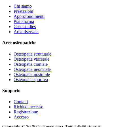
Chi siamo
Prestazioni
Approfondimenti
Piattaforma
Case studies
Area riservata
Aree osteopatiche
Osteopatia strutturale
Osteopatia viscerale
Osteopatia craniale
Osteopatia neonatale
Osteopatia posturale
Osteopatia sportiva
Supporto
Contatti
Richiedi accesso
Registrazione
Accesso
Copyright ©
2026
Osteomedicina
. Tutti i diritti riservati