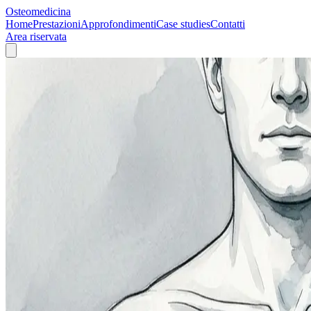
Osteomedicina
Home
Prestazioni
Approfondimenti
Case studies
Contatti
Area riservata