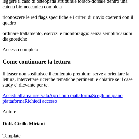
leggere il caso di osteopatia strutturale toraco-dorsale dentro una
catena biomeccanica completa
riconoscere le red flags specifiche e i criteri di rinvio coerenti con il
quadro
ordinare trattamento, esercizi e monitoraggio senza semplificazioni
diagnostiche
Accesso completo
Come continuare la lettura
Il teaser non sostituisce il contenuto premium: serve a orientare la
lettura, intercettare ricerche tematiche pertinenti e chiarire se il case
study e' rilevante per te.
Accedi all'area riservata
Apri l'hub piattaforma
Scegli un piano
piattaforma
Richiedi accesso
Autore
Dott. Cirillo Miriani
Template