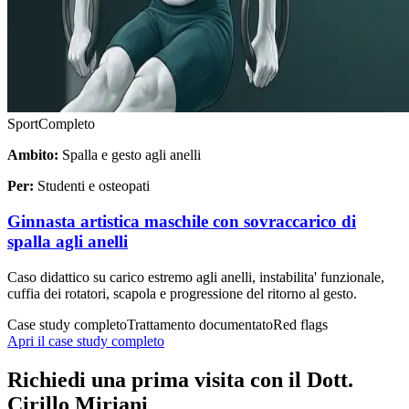
Sport
Completo
Ambito:
Spalla e gesto agli anelli
Per:
Studenti e osteopati
Ginnasta artistica maschile con sovraccarico di
spalla agli anelli
Caso didattico su carico estremo agli anelli, instabilita' funzionale,
cuffia dei rotatori, scapola e progressione del ritorno al gesto.
Case study completo
Trattamento documentato
Red flags
Apri il case study completo
Richiedi una prima visita con il Dott.
Cirillo Miriani