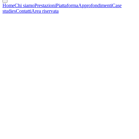
Home
Chi siamo
Prestazioni
Piattaforma
Approfondimenti
Case
studies
Contatti
Area riservata