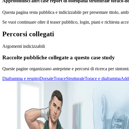
Approfondisci altri case report di osteopatia strutturale toraco-d
Questa pagina resta pubblica e indicizzabile per presentare titolo, amb
Se vuoi continuare oltre il teaser pubblico, login, piani e richiesta acce
Percorsi collegati
Argomenti indicizzabili
Raccolte pubbliche collegate a questo case study
Queste pagine organizzano anteprime e percorsi di ricerca per sintomi, di
Diaframma e respiro
Dorsale
Torace
Strutturale
Torace e diaframma
Addo