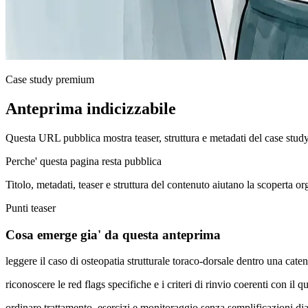
Case study premium
Anteprima indicizzabile
Questa URL pubblica mostra teaser, struttura e metadati del case stud
Perche' questa pagina resta pubblica
Titolo, metadati, teaser e struttura del contenuto aiutano la scoperta o
Punti teaser
Cosa emerge gia' da questa anteprima
leggere il caso di osteopatia strutturale toraco-dorsale dentro una ca
riconoscere le red flags specifiche e i criteri di rinvio coerenti con il q
ordinare trattamento, esercizi e monitoraggio senza semplificazioni di