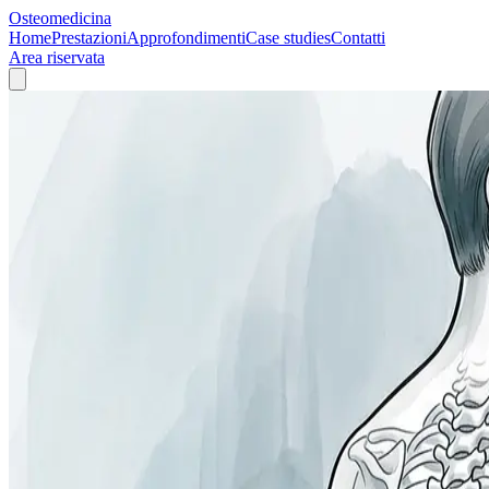
Osteomedicina
Home
Prestazioni
Approfondimenti
Case studies
Contatti
Area riservata