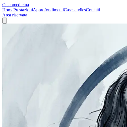
Osteomedicina
Home
Prestazioni
Approfondimenti
Case studies
Contatti
Area riservata