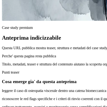
Case study premium
Anteprima indicizzabile
Questa URL pubblica mostra teaser, struttura e metadati del case stud
Perche' questa pagina resta pubblica
Titolo, metadati, teaser e struttura del contenuto aiutano la scoperta o
Punti teaser
Cosa emerge gia' da questa anteprima
leggere il caso di osteopatia viscerale dentro una catena biomeccanic
riconoscere le red flags specifiche e i criteri di rinvio coerenti con il q
ordinare trattamento, esercizi e monitoraggio senza semplificazioni di