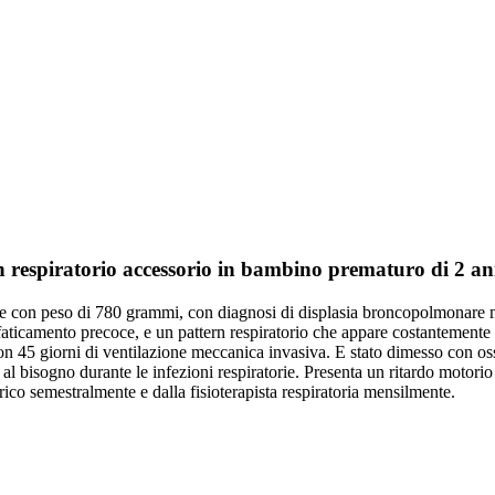
n respiratorio accessorio in bambino prematuro di 2 an
nale con peso di 780 grammi, con diagnosi di displasia broncopolmonare 
affaticamento precoce, e un pattern respiratorio che appare costantemente c
con 45 giorni di ventilazione meccanica invasiva. E stato dimesso con os
l bisogno durante le infezioni respiratorie. Presenta un ritardo motorio
ico semestralmente e dalla fisioterapista respiratoria mensilmente.