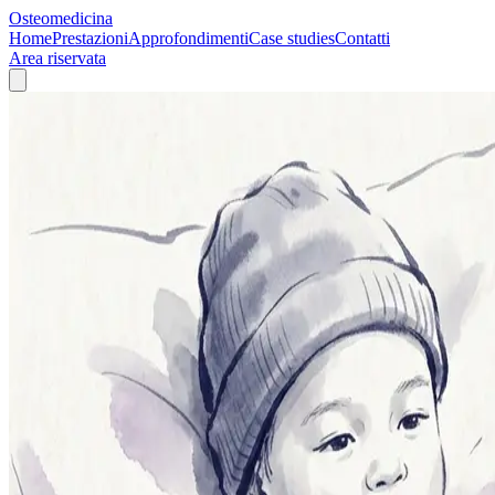
Osteomedicina
Home
Prestazioni
Approfondimenti
Case studies
Contatti
Area riservata