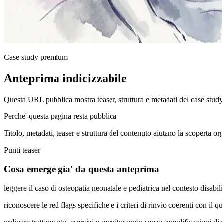
Case study premium
Anteprima indicizzabile
Questa URL pubblica mostra teaser, struttura e metadati del case stud
Perche' questa pagina resta pubblica
Titolo, metadati, teaser e struttura del contenuto aiutano la scoperta o
Punti teaser
Cosa emerge gia' da questa anteprima
leggere il caso di osteopatia neonatale e pediatrica nel contesto disab
riconoscere le red flags specifiche e i criteri di rinvio coerenti con il q
ordinare trattamento, esercizi e monitoraggio senza semplificazioni di