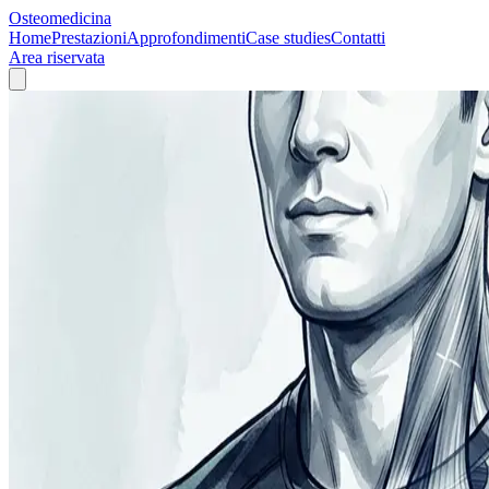
Osteomedicina
Home
Prestazioni
Approfondimenti
Case studies
Contatti
Area riservata