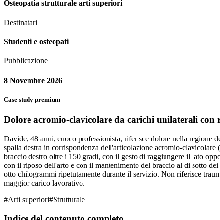
Osteopatia strutturale arti superiori
Destinatari
Studenti e osteopati
Pubblicazione
8 Novembre 2026
Case study premium
Dolore acromio-clavicolare da carichi unilaterali con ri
Davide, 48 anni, cuoco professionista, riferisce dolore nella regione de
spalla destra in corrispondenza dell'articolazione acromio-clavicolare (
braccio destro oltre i 150 gradi, con il gesto di raggiungere il lato op
con il riposo dell'arto e con il mantenimento del braccio al di sotto dei 
otto chilogrammi ripetutamente durante il servizio. Non riferisce traumi d
maggior carico lavorativo.
#
Arti superiori
#
Strutturale
Indice del contenuto completo