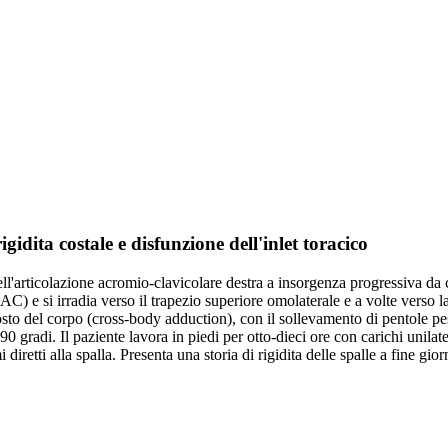
gidita costale e disfunzione dell'inlet toracico
ll'articolazione acromio-clavicolare destra a insorgenza progressiva da cir
AC) e si irradia verso il trapezio superiore omolaterale e a volte verso la
posto del corpo (cross-body adduction), con il sollevamento di pentole pes
90 gradi. Il paziente lavora in piedi per otto-dieci ore con carichi unilat
iretti alla spalla. Presenta una storia di rigidita delle spalle a fine gio