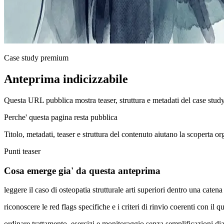
Case study premium
Anteprima indicizzabile
Questa URL pubblica mostra teaser, struttura e metadati del case stud
Perche' questa pagina resta pubblica
Titolo, metadati, teaser e struttura del contenuto aiutano la scoperta o
Punti teaser
Cosa emerge gia' da questa anteprima
leggere il caso di osteopatia strutturale arti superiori dentro una cat
riconoscere le red flags specifiche e i criteri di rinvio coerenti con il q
ordinare trattamento, esercizi e monitoraggio senza semplificazioni di