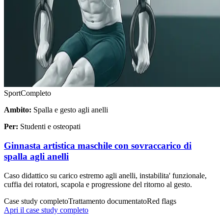
Sport
Completo
Ambito:
Spalla e gesto agli anelli
Per:
Studenti e osteopati
Ginnasta artistica maschile con sovraccarico di
spalla agli anelli
Caso didattico su carico estremo agli anelli, instabilita' funzionale,
cuffia dei rotatori, scapola e progressione del ritorno al gesto.
Case study completo
Trattamento documentato
Red flags
Apri il case study completo