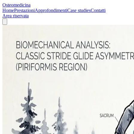
Osteomedicina
Home
Prestazioni
Approfondimenti
Case studies
Contatti
Area riservata