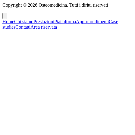
Copyright ©
2026
Osteomedicina
. Tutti i diritti riservati
Home
Chi siamo
Prestazioni
Piattaforma
Approfondimenti
Case
studies
Contatti
Area riservata