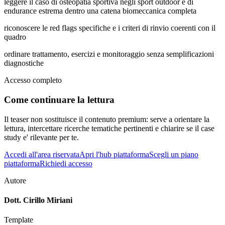
leggere il caso di osteopatia sportiva negli sport outdoor e di
endurance estrema dentro una catena biomeccanica completa
riconoscere le red flags specifiche e i criteri di rinvio coerenti con il
quadro
ordinare trattamento, esercizi e monitoraggio senza semplificazioni
diagnostiche
Accesso completo
Come continuare la lettura
Il teaser non sostituisce il contenuto premium: serve a orientare la
lettura, intercettare ricerche tematiche pertinenti e chiarire se il case
study e' rilevante per te.
Accedi all'area riservata
Apri l'hub piattaforma
Scegli un piano
piattaforma
Richiedi accesso
Autore
Dott. Cirillo Miriani
Template