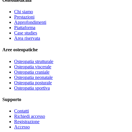
Osteomedicina
Chi siamo
Prestazioni
Approfondimenti
Piattaforma
Case studies
Area riservata
Aree osteopatiche
Osteopatia strutturale
Osteopatia viscerale
Osteopatia craniale
Osteopatia neonatale
Osteopatia posturale
Osteopatia sportiva
Supporto
Contatti
Richiedi accesso
Registrazione
Accesso