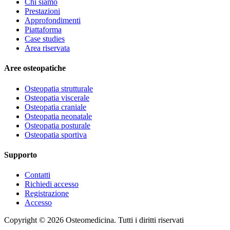
Chi siamo
Prestazioni
Approfondimenti
Piattaforma
Case studies
Area riservata
Aree osteopatiche
Osteopatia strutturale
Osteopatia viscerale
Osteopatia craniale
Osteopatia neonatale
Osteopatia posturale
Osteopatia sportiva
Supporto
Contatti
Richiedi accesso
Registrazione
Accesso
Copyright ©
2026
Osteomedicina
. Tutti i diritti riservati