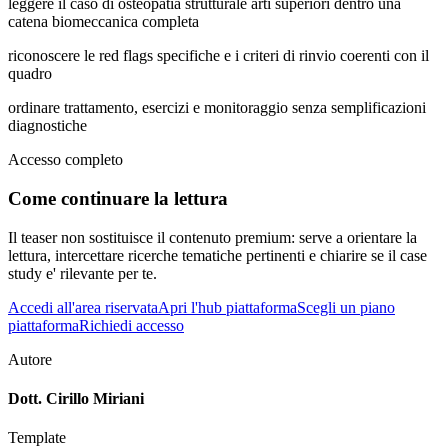
leggere il caso di osteopatia strutturale arti superiori dentro una
catena biomeccanica completa
riconoscere le red flags specifiche e i criteri di rinvio coerenti con il
quadro
ordinare trattamento, esercizi e monitoraggio senza semplificazioni
diagnostiche
Accesso completo
Come continuare la lettura
Il teaser non sostituisce il contenuto premium: serve a orientare la
lettura, intercettare ricerche tematiche pertinenti e chiarire se il case
study e' rilevante per te.
Accedi all'area riservata
Apri l'hub piattaforma
Scegli un piano
piattaforma
Richiedi accesso
Autore
Dott. Cirillo Miriani
Template