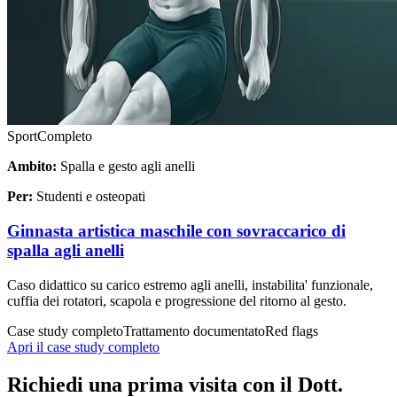
Sport
Completo
Ambito:
Spalla e gesto agli anelli
Per:
Studenti e osteopati
Ginnasta artistica maschile con sovraccarico di
spalla agli anelli
Caso didattico su carico estremo agli anelli, instabilita' funzionale,
cuffia dei rotatori, scapola e progressione del ritorno al gesto.
Case study completo
Trattamento documentato
Red flags
Apri il case study completo
Richiedi una prima visita con il Dott.