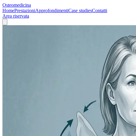
Osteomedicina
Home
Prestazioni
Approfondimenti
Case studies
Contatti
Area riservata