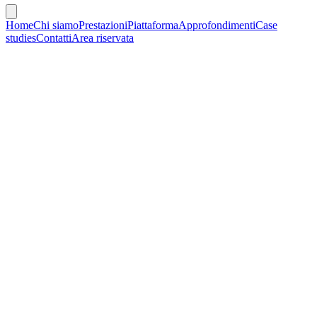
Home
Chi siamo
Prestazioni
Piattaforma
Approfondimenti
Case
studies
Contatti
Area riservata