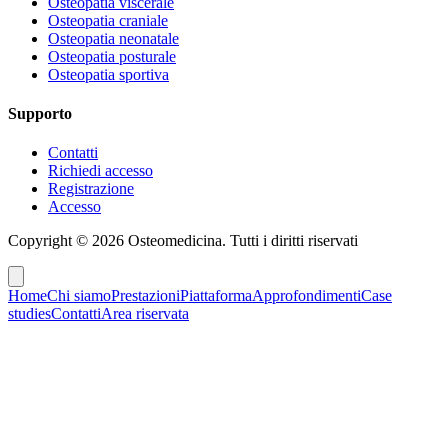
Osteopatia viscerale
Osteopatia craniale
Osteopatia neonatale
Osteopatia posturale
Osteopatia sportiva
Supporto
Contatti
Richiedi accesso
Registrazione
Accesso
Copyright ©
2026
Osteomedicina
. Tutti i diritti riservati
Home
Chi siamo
Prestazioni
Piattaforma
Approfondimenti
Case
studies
Contatti
Area riservata