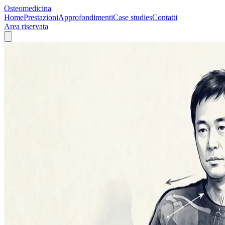
Osteomedicina
Home
Prestazioni
Approfondimenti
Case studies
Contatti
Area riservata