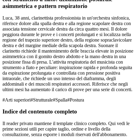
asimmetrica e pattern respiratorio
Luca, 38 anni, clarinettista professionista in un'orchestra sinfonica,
riferisce dolore alla spalla destra e alla regione scapolare destra con
associata tensione cervicale destra da circa quattro mesi. Il dolore
peggiora durante le prove e i concerti prolungati e si localizza nella
regione del trapezio superiore destro, della regione sopraclavicolare
destra e del margine mediale della scapola destra. Suonare il
clarinetto richiede il mantenimento delle braccia elevate in posizione
asimmetrica con il gomito destro abdotto e la mano destra in una
posizione fissa di presa. L'attivita respiratoria del musicista con
strumento a fiato e peculiare: inspirazione rapida e profonda seguita
da espirazione prolungata e controllata con pressione positiva
intraorale, che richiede un uso intenso del diaframma, degli
addominali e dei muscoli respiratori accessori. Riferisce che negli
ultimi mesi ha aumentato il carico di prove per una serie di concerti.
#
Arti superiori
#
Strutturale
#
Spalla
#
Postura
Indice del contenuto completo
Il reader privato mantiene il template clinico completo. Qui vedi le
prime sezioni utili per capire taglio, ordine e livello della
consultazione, senza esporre i moduli riservati dell'abbonamento.