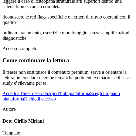
leggere il caso di osteopatia strutturale arti superiori dentro una
catena biomeccanica completa
riconoscere le red flags specifiche e i criteri di rinvio coerenti con il
quadro
ordinare trattamento, esercizi e monitoraggio senza semplificazioni
diagnostiche
Accesso completo
Come continuare la lettura
Il teaser non sostituisce il contenuto premium: serve a orientare la
lettura, intercettare ricerche tematiche pertinenti e chiarire se il case
study e' rilevante per te.
Accedi all'area riservata
Apri l'hub piattaforma
Scegli un piano
piattaforma
Richiedi accesso
Autore
Dott. Cirillo Miriani
Template