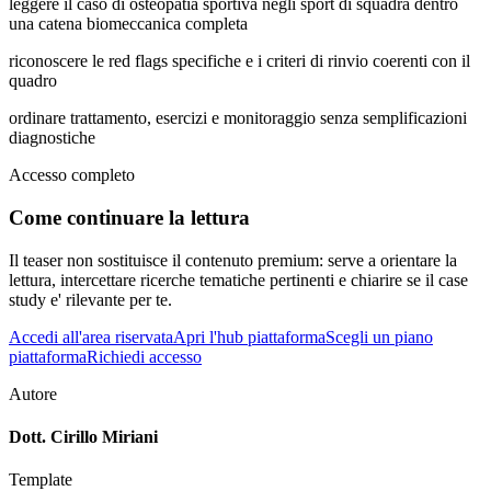
leggere il caso di osteopatia sportiva negli sport di squadra dentro
una catena biomeccanica completa
riconoscere le red flags specifiche e i criteri di rinvio coerenti con il
quadro
ordinare trattamento, esercizi e monitoraggio senza semplificazioni
diagnostiche
Accesso completo
Come continuare la lettura
Il teaser non sostituisce il contenuto premium: serve a orientare la
lettura, intercettare ricerche tematiche pertinenti e chiarire se il case
study e' rilevante per te.
Accedi all'area riservata
Apri l'hub piattaforma
Scegli un piano
piattaforma
Richiedi accesso
Autore
Dott. Cirillo Miriani
Template