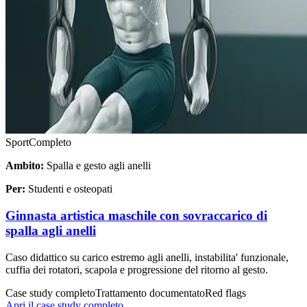
Sport
Completo
Ambito:
Spalla e gesto agli anelli
Per:
Studenti e osteopati
Ginnasta artistica maschile con sovraccarico di
spalla agli anelli
Caso didattico su carico estremo agli anelli, instabilita' funzionale,
cuffia dei rotatori, scapola e progressione del ritorno al gesto.
Case study completo
Trattamento documentato
Red flags
Apri il case study completo