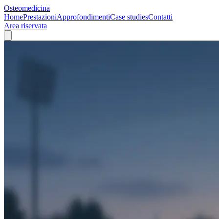
Osteomedicina
Home
Prestazioni
Approfondimenti
Case studies
Contatti
Area riservata