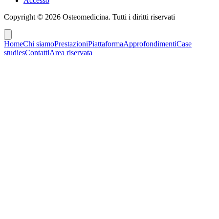
Accesso
Copyright ©
2026
Osteomedicina
. Tutti i diritti riservati
Home
Chi siamo
Prestazioni
Piattaforma
Approfondimenti
Case
studies
Contatti
Area riservata