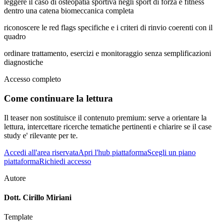
leggere il caso di osteopatia sportiva negli sport di forza e fitness
dentro una catena biomeccanica completa
riconoscere le red flags specifiche e i criteri di rinvio coerenti con il
quadro
ordinare trattamento, esercizi e monitoraggio senza semplificazioni
diagnostiche
Accesso completo
Come continuare la lettura
Il teaser non sostituisce il contenuto premium: serve a orientare la
lettura, intercettare ricerche tematiche pertinenti e chiarire se il case
study e' rilevante per te.
Accedi all'area riservata
Apri l'hub piattaforma
Scegli un piano
piattaforma
Richiedi accesso
Autore
Dott. Cirillo Miriani
Template