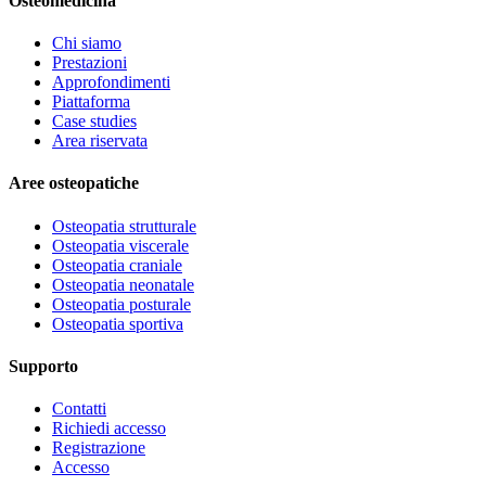
Osteomedicina
Chi siamo
Prestazioni
Approfondimenti
Piattaforma
Case studies
Area riservata
Aree osteopatiche
Osteopatia strutturale
Osteopatia viscerale
Osteopatia craniale
Osteopatia neonatale
Osteopatia posturale
Osteopatia sportiva
Supporto
Contatti
Richiedi accesso
Registrazione
Accesso