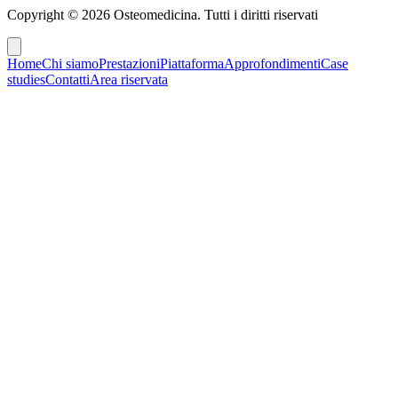
Copyright ©
2026
Osteomedicina
. Tutti i diritti riservati
Home
Chi siamo
Prestazioni
Piattaforma
Approfondimenti
Case
studies
Contatti
Area riservata