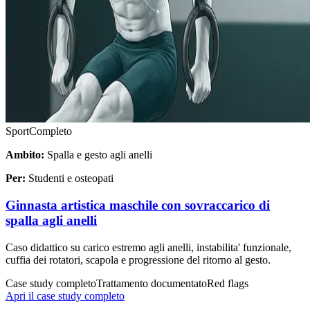
Sport
Completo
Ambito:
Spalla e gesto agli anelli
Per:
Studenti e osteopati
Ginnasta artistica maschile con sovraccarico di
spalla agli anelli
Caso didattico su carico estremo agli anelli, instabilita' funzionale,
cuffia dei rotatori, scapola e progressione del ritorno al gesto.
Case study completo
Trattamento documentato
Red flags
Apri il case study completo