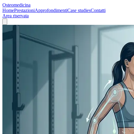
Osteomedicina
Home
Prestazioni
Approfondimenti
Case studies
Contatti
Area riservata