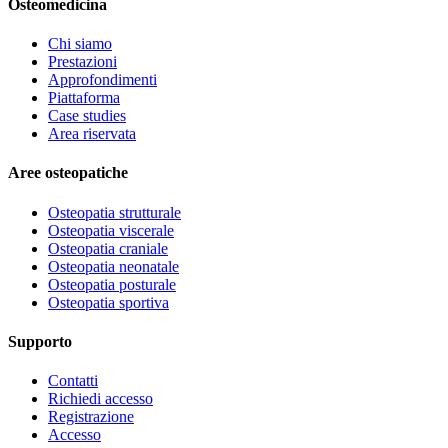
Osteomedicina
Chi siamo
Prestazioni
Approfondimenti
Piattaforma
Case studies
Area riservata
Aree osteopatiche
Osteopatia strutturale
Osteopatia viscerale
Osteopatia craniale
Osteopatia neonatale
Osteopatia posturale
Osteopatia sportiva
Supporto
Contatti
Richiedi accesso
Registrazione
Accesso