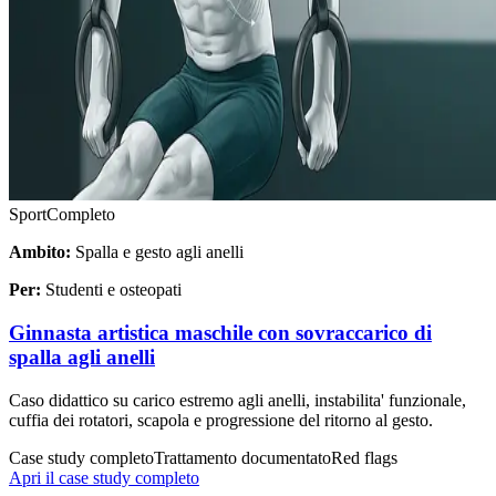
Sport
Completo
Ambito:
Spalla e gesto agli anelli
Per:
Studenti e osteopati
Ginnasta artistica maschile con sovraccarico di
spalla agli anelli
Caso didattico su carico estremo agli anelli, instabilita' funzionale,
cuffia dei rotatori, scapola e progressione del ritorno al gesto.
Case study completo
Trattamento documentato
Red flags
Apri il case study completo