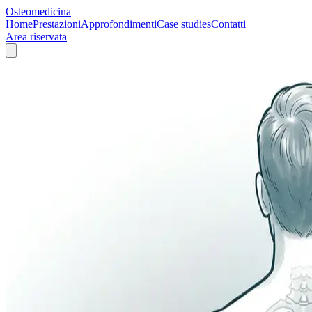
Osteomedicina
Home
Prestazioni
Approfondimenti
Case studies
Contatti
Area riservata