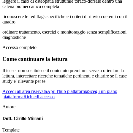
leggere il caso di osteopatia strutturale toraco-dorsale dentro una
catena biomeccanica completa
riconoscere le red flags specifiche e i criteri di rinvio coerenti con il
quadro
ordinare trattamento, esercizi e monitoraggio senza semplificazioni
diagnostiche
Accesso completo
Come continuare la lettura
Il teaser non sostituisce il contenuto premium: serve a orientare la
lettura, intercettare ricerche tematiche pertinenti e chiarire se il case
study e' rilevante per te.
Accedi all'area riservata
Apri l'hub piattaforma
Scegli un piano
piattaforma
Richiedi accesso
Autore
Dott. Cirillo Miriani
Template