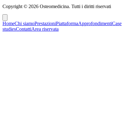
Copyright ©
2026
Osteomedicina
. Tutti i diritti riservati
Home
Chi siamo
Prestazioni
Piattaforma
Approfondimenti
Case
studies
Contatti
Area riservata