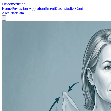
Osteomedicina
Home
Prestazioni
Approfondimenti
Case studies
Contatti
Area riservata