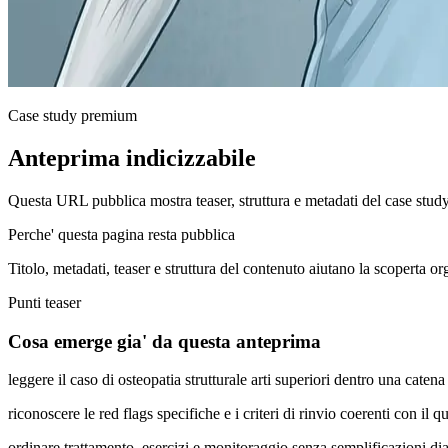
Case study premium
Anteprima indicizzabile
Questa URL pubblica mostra teaser, struttura e metadati del case stud
Perche' questa pagina resta pubblica
Titolo, metadati, teaser e struttura del contenuto aiutano la scoperta o
Punti teaser
Cosa emerge gia' da questa anteprima
leggere il caso di osteopatia strutturale arti superiori dentro una cat
riconoscere le red flags specifiche e i criteri di rinvio coerenti con il q
ordinare trattamento, esercizi e monitoraggio senza semplificazioni di