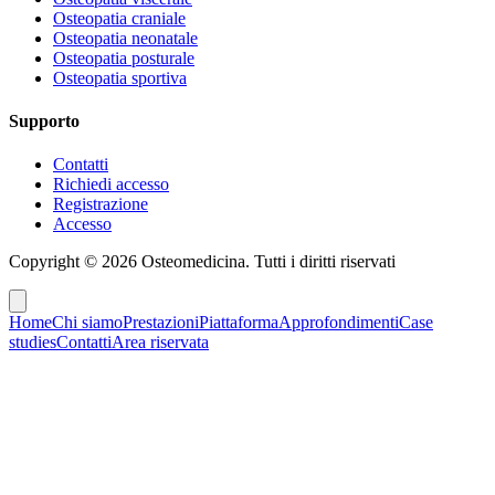
Osteopatia craniale
Osteopatia neonatale
Osteopatia posturale
Osteopatia sportiva
Supporto
Contatti
Richiedi accesso
Registrazione
Accesso
Copyright ©
2026
Osteomedicina
. Tutti i diritti riservati
Home
Chi siamo
Prestazioni
Piattaforma
Approfondimenti
Case
studies
Contatti
Area riservata