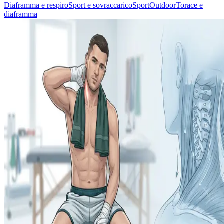
Diaframma e respiro
Sport e sovraccarico
Sport
Outdoor
Torace e
diaframma