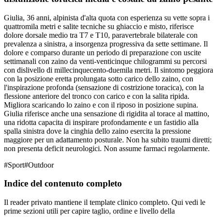
Giulia, 36 anni, alpinista d'alta quota con esperienza su vette sopra i
quattromila metri e salite tecniche su ghiaccio e misto, riferisce
dolore dorsale medio tra T7 e T10, paravertebrale bilaterale con
prevalenza a sinistra, a insorgenza progressiva da sette settimane. Il
dolore e comparso durante un periodo di preparazione con uscite
settimanali con zaino da venti-venticinque chilogrammi su percorsi
con dislivello di millecinquecento-duemila metri. Il sintomo peggiora
con la posizione eretta prolungata sotto carico dello zaino, con
l'inspirazione profonda (sensazione di costrizione toracica), con la
flessione anteriore del tronco con carico e con la salita ripida.
Migliora scaricando lo zaino e con il riposo in posizione supina.
Giulia riferisce anche una sensazione di rigidita al torace al mattino,
una ridotta capacita di inspirare profondamente e un fastidio alla
spalla sinistra dove la cinghia dello zaino esercita la pressione
maggiore per un adattamento posturale. Non ha subito traumi diretti;
non presenta deficit neurologici. Non assume farmaci regolarmente.
#
Sport
#
Outdoor
Indice del contenuto completo
Il reader privato mantiene il template clinico completo. Qui vedi le
prime sezioni utili per capire taglio, ordine e livello della