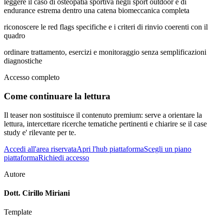
leggere il caso di osteopatia sportiva negli sport outdoor e di
endurance estrema dentro una catena biomeccanica completa
riconoscere le red flags specifiche e i criteri di rinvio coerenti con il
quadro
ordinare trattamento, esercizi e monitoraggio senza semplificazioni
diagnostiche
Accesso completo
Come continuare la lettura
Il teaser non sostituisce il contenuto premium: serve a orientare la
lettura, intercettare ricerche tematiche pertinenti e chiarire se il case
study e' rilevante per te.
Accedi all'area riservata
Apri l'hub piattaforma
Scegli un piano
piattaforma
Richiedi accesso
Autore
Dott. Cirillo Miriani
Template