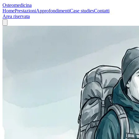
Osteomedicina
Home
Prestazioni
Approfondimenti
Case studies
Contatti
Area riservata