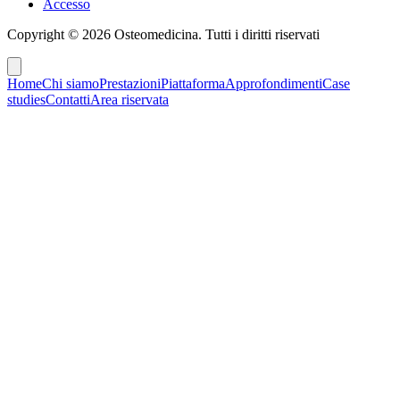
Accesso
Copyright ©
2026
Osteomedicina
. Tutti i diritti riservati
Home
Chi siamo
Prestazioni
Piattaforma
Approfondimenti
Case
studies
Contatti
Area riservata