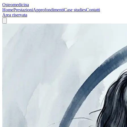
Osteomedicina
Home
Prestazioni
Approfondimenti
Case studies
Contatti
Area riservata