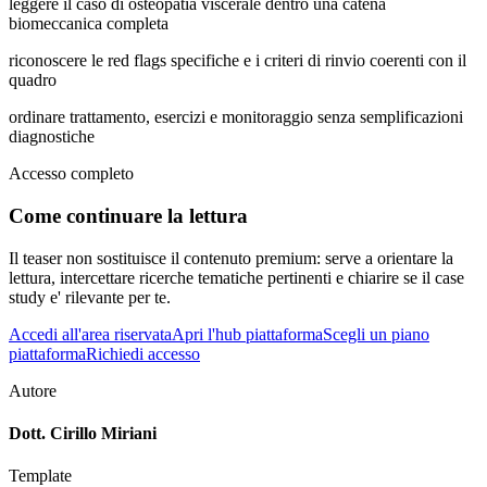
leggere il caso di osteopatia viscerale dentro una catena
biomeccanica completa
riconoscere le red flags specifiche e i criteri di rinvio coerenti con il
quadro
ordinare trattamento, esercizi e monitoraggio senza semplificazioni
diagnostiche
Accesso completo
Come continuare la lettura
Il teaser non sostituisce il contenuto premium: serve a orientare la
lettura, intercettare ricerche tematiche pertinenti e chiarire se il case
study e' rilevante per te.
Accedi all'area riservata
Apri l'hub piattaforma
Scegli un piano
piattaforma
Richiedi accesso
Autore
Dott. Cirillo Miriani
Template