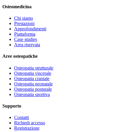
Osteomedicina
Chi siamo
Prestazioni
Approfondimenti
Piattaforma
Case studies
Area riservata
Aree osteopatiche
Osteopatia strutturale
Osteopatia viscerale
Osteopatia craniale
Osteopatia neonatale
Osteopatia posturale
Osteopatia sportiva
Supporto
Contatti
Richiedi accesso
Registrazione