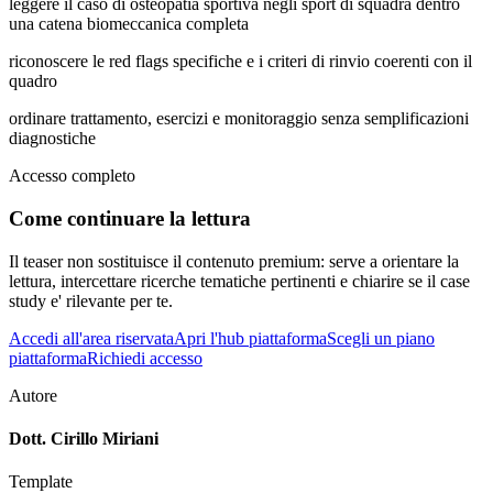
leggere il caso di osteopatia sportiva negli sport di squadra dentro
una catena biomeccanica completa
riconoscere le red flags specifiche e i criteri di rinvio coerenti con il
quadro
ordinare trattamento, esercizi e monitoraggio senza semplificazioni
diagnostiche
Accesso completo
Come continuare la lettura
Il teaser non sostituisce il contenuto premium: serve a orientare la
lettura, intercettare ricerche tematiche pertinenti e chiarire se il case
study e' rilevante per te.
Accedi all'area riservata
Apri l'hub piattaforma
Scegli un piano
piattaforma
Richiedi accesso
Autore
Dott. Cirillo Miriani
Template