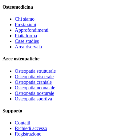
Osteomedicina
Chi siamo
Prestazioni
Approfondimenti
Piattaforma
Case studies
Area riservata
Aree osteopatiche
Osteopatia strutturale
Osteopatia viscerale
Osteopatia craniale
Osteopatia neonatale
Osteopatia posturale
Osteopatia sportiva
Supporto
Contatti
Richiedi accesso
Registrazione