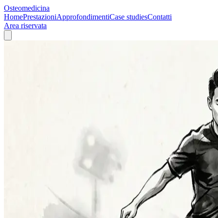
Osteomedicina
Home
Prestazioni
Approfondimenti
Case studies
Contatti
Area riservata