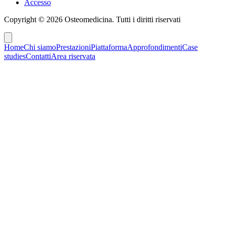
Accesso
Copyright ©
2026
Osteomedicina
. Tutti i diritti riservati
Home
Chi siamo
Prestazioni
Piattaforma
Approfondimenti
Case
studies
Contatti
Area riservata