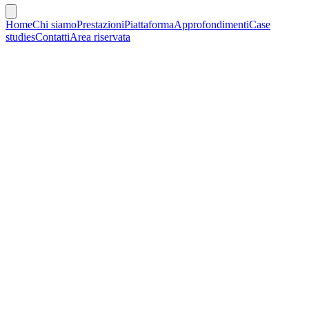
Home
Chi siamo
Prestazioni
Piattaforma
Approfondimenti
Case
studies
Contatti
Area riservata