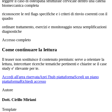
leggere il caso di osteopatia strutturale cervicale dentro una catena
biomeccanica completa
riconoscere le red flags specifiche e i criteri di rinvio coerenti con il
quadro
ordinare trattamento, esercizi e monitoraggio senza semplificazioni
diagnostiche
Accesso completo
Come continuare la lettura
Il teaser non sostituisce il contenuto premium: serve a orientare la
lettura, intercettare ricerche tematiche pertinenti e chiarire se il case
study e' rilevante per te.
Accedi all'area riservata
Apri l'hub piattaforma
Scegli un piano
piattaforma
Richiedi accesso
Autore
Dott. Cirillo Miriani
Template