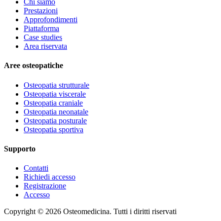
Chi siamo
Prestazioni
Approfondimenti
Piattaforma
Case studies
Area riservata
Aree osteopatiche
Osteopatia strutturale
Osteopatia viscerale
Osteopatia craniale
Osteopatia neonatale
Osteopatia posturale
Osteopatia sportiva
Supporto
Contatti
Richiedi accesso
Registrazione
Accesso
Copyright ©
2026
Osteomedicina
. Tutti i diritti riservati