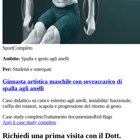
Sport
Completo
Ambito:
Spalla e gesto agli anelli
Per:
Studenti e osteopati
Ginnasta artistica maschile con sovraccarico di
spalla agli anelli
Caso didattico su carico estremo agli anelli, instabilita' funzionale,
cuffia dei rotatori, scapola e progressione del ritorno al gesto.
Case study completo
Trattamento documentato
Red flags
Apri il case study completo
Richiedi una prima visita con il Dott.