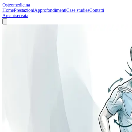
Osteomedicina
Home
Prestazioni
Approfondimenti
Case studies
Contatti
Area riservata