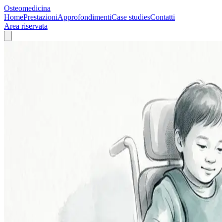
Osteomedicina
Home
Prestazioni
Approfondimenti
Case studies
Contatti
Area riservata