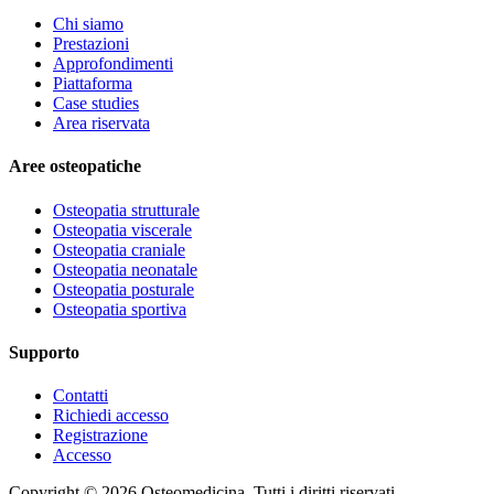
Chi siamo
Prestazioni
Approfondimenti
Piattaforma
Case studies
Area riservata
Aree osteopatiche
Osteopatia strutturale
Osteopatia viscerale
Osteopatia craniale
Osteopatia neonatale
Osteopatia posturale
Osteopatia sportiva
Supporto
Contatti
Richiedi accesso
Registrazione
Accesso
Copyright ©
2026
Osteomedicina
. Tutti i diritti riservati