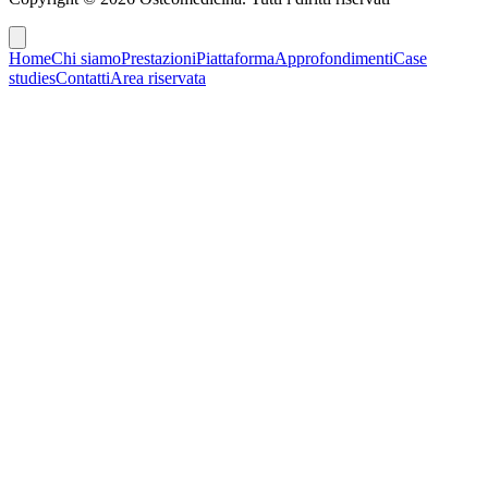
Home
Chi siamo
Prestazioni
Piattaforma
Approfondimenti
Case
studies
Contatti
Area riservata