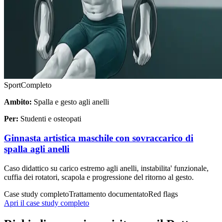
Sport
Completo
Ambito:
Spalla e gesto agli anelli
Per:
Studenti e osteopati
Ginnasta artistica maschile con sovraccarico di
spalla agli anelli
Caso didattico su carico estremo agli anelli, instabilita' funzionale,
cuffia dei rotatori, scapola e progressione del ritorno al gesto.
Case study completo
Trattamento documentato
Red flags
Apri il case study completo