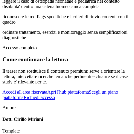
leggere il caso di osteopatia neonatale e pediatrica nel contesto
disabilita' dentro una catena biomeccanica completa
riconoscere le red flags specifiche e i criteri di rinvio coerenti con il
quadro
ordinare trattamento, esercizi e monitoraggio senza semplificazioni
diagnostiche
Accesso completo
Come continuare la lettura
Il teaser non sostituisce il contenuto premium: serve a orientare la
lettura, intercettare ricerche tematiche pertinenti e chiarire se il case
study e' rilevante per te.
Accedi all'area riservata
Apri l'hub piattaforma
Scegli un piano
piattaforma
Richiedi accesso
Autore
Dott. Cirillo Miriani
Template