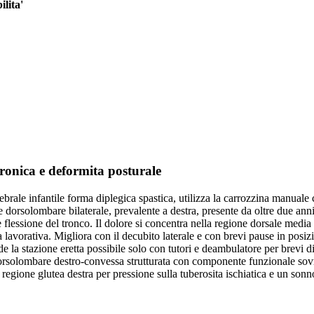
ilita'
 cronica e deformita posturale
ebrale infantile forma diplegica spastica, utilizza la carrozzina manua
lore dorsolombare bilaterale, prevalente a destra, presente da oltre due 
flessione del tronco. Il dolore si concentra nella regione dorsale media 
a lavorativa. Migliora con il decubito laterale e con brevi pause in posiz
 la stazione eretta possibile solo con tutori e deambulatore per brevi dis
 dorsolombare destro-convessa strutturata con componente funzionale sov
gione glutea destra per pressione sulla tuberosita ischiatica e un sonno 