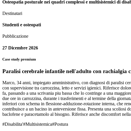
Osteopatia posturale nei quadri complessi e multisistemici di disab
Destinatari
Studenti e osteopati
Pubblicazione
27 Dicembre 2026
Case study premium
Paralisi cerebrale infantile nell'adulto con rachialgia
Marco, 34 anni, impiegato amministrativo, con diagnosi di paralisi cer
con supervisione tra carrozzina, letto e servizi igienici. Riferisce do
fa, passando a una scrivania piu bassa che lo costringe a una maggiore 
due ore in carrozzina, durante i trasferimenti e al termine della giornat
inferiori con schema in flessione-adduzione-rotazione interna, che rende
contribuisce a un bacino in anteversione fissa. Presenta una scoliosi
baclofene e paracetamolo al bisogno. Riferisce anche discomfort nella re
#
Disabilita'
#
Multisistemica
#
Postura