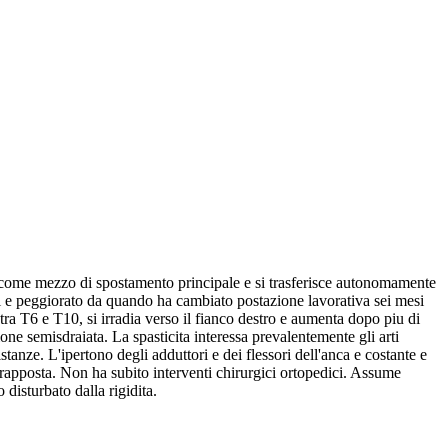
le come mezzo di spostamento principale e si trasferisce autonomamente
anni e peggiorato da quando ha cambiato postazione lavorativa sei mesi
tra T6 e T10, si irradia verso il fianco destro e aumenta dopo piu di
ione semisdraiata. La spasticita interessa prevalentemente gli arti
tanze. L'ipertono degli adduttori e dei flessori dell'anca e costante e
rapposta. Non ha subito interventi chirurgici ortopedici. Assume
disturbato dalla rigidita.