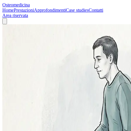
Osteomedicina
Home
Prestazioni
Approfondimenti
Case studies
Contatti
Area riservata