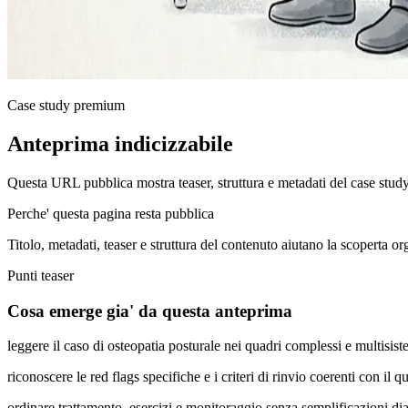
Case study premium
Anteprima indicizzabile
Questa URL pubblica mostra teaser, struttura e metadati del case stud
Perche' questa pagina resta pubblica
Titolo, metadati, teaser e struttura del contenuto aiutano la scoperta o
Punti teaser
Cosa emerge gia' da questa anteprima
leggere il caso di osteopatia posturale nei quadri complessi e multisis
riconoscere le red flags specifiche e i criteri di rinvio coerenti con il q
ordinare trattamento, esercizi e monitoraggio senza semplificazioni di