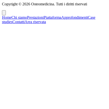
Copyright ©
2026
Osteomedicina
. Tutti i diritti riservati
Home
Chi siamo
Prestazioni
Piattaforma
Approfondimenti
Case
studies
Contatti
Area riservata