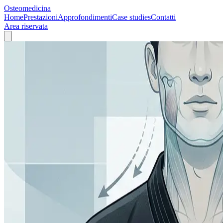
Osteomedicina
Home
Prestazioni
Approfondimenti
Case studies
Contatti
Area riservata