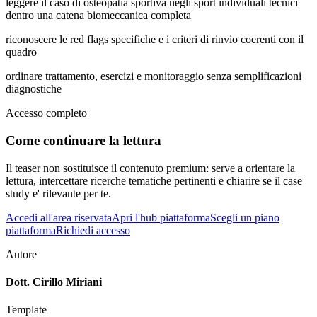
leggere il caso di osteopatia sportiva negli sport individuali tecnici
dentro una catena biomeccanica completa
riconoscere le red flags specifiche e i criteri di rinvio coerenti con il
quadro
ordinare trattamento, esercizi e monitoraggio senza semplificazioni
diagnostiche
Accesso completo
Come continuare la lettura
Il teaser non sostituisce il contenuto premium: serve a orientare la
lettura, intercettare ricerche tematiche pertinenti e chiarire se il case
study e' rilevante per te.
Accedi all'area riservata
Apri l'hub piattaforma
Scegli un piano
piattaforma
Richiedi accesso
Autore
Dott. Cirillo Miriani
Template