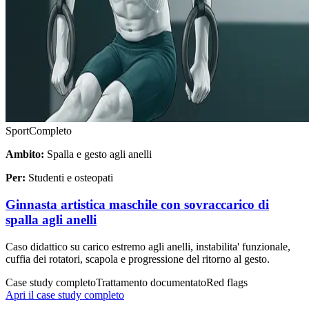
Sport
Completo
Ambito:
Spalla e gesto agli anelli
Per:
Studenti e osteopati
Ginnasta artistica maschile con sovraccarico di
spalla agli anelli
Caso didattico su carico estremo agli anelli, instabilita' funzionale,
cuffia dei rotatori, scapola e progressione del ritorno al gesto.
Case study completo
Trattamento documentato
Red flags
Apri il case study completo