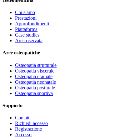
Osteomedicina
Chi siamo
Prestazioni
Approfondimenti
Piattaforma
Case studies
Area riservata
Aree osteopatiche
Osteopatia strutturale
Osteopatia viscerale
Osteopatia craniale
Osteopatia neonatale
Osteopatia posturale
Osteopatia sportiva
Supporto
Contatti
Richiedi accesso
Registrazione
Accesso