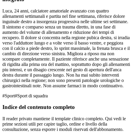
Luca, 24 anni, calciatore amatoriale avanzato con quattro
allenamenti settimanali e partita nel fine settimana, riferisce dolore
inguinale destro a insorgenza progressiva nelle ultime sei settimane.
Il sintomo e comparso senza un trauma diretto, in una fase di
aumento del volume di allenamento e riduzione dei tempi di
recupero. Il dolore si concentra nella regione pubica destra, si irradia
verso l'adduttore lungo e a volte verso il basso ventre, e peggiora
con il calcio a piede destro, lo sprint massimale, la frenata brusca e il
cambio di direzione verso sinistra. Migliora a riposo ma non
scompare completamente. Il paziente riferisce anche una sensazione
di rigidita alla prima ora del mattino, soprattutto dopo gli allenamenti
piu intensi, e un disagio crescente nel gesto di apertura dell'anca
destra durante il passaggio lungo. Non ha mai subito interventi
chirurgici nella regione; non sono presenti patologie urologiche o
gastrointestinali note. Non assume farmaci in modo continuativo.
#
Sport
#
Sport di squadra
Indice del contenuto completo
Il reader privato mantiene il template clinico completo. Qui vedi le
prime sezioni utili per capire taglio, ordine e livello della
consultazione, senza esporre i moduli riservati dell'abbonamento.