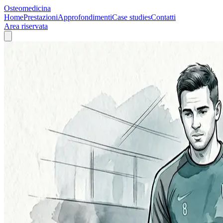
Osteomedicina
Home
Prestazioni
Approfondimenti
Case studies
Contatti
Area riservata