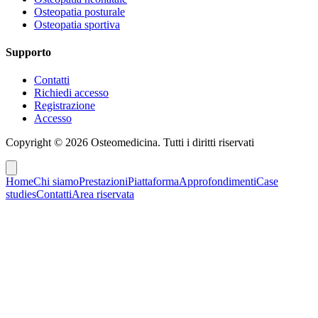
Osteopatia posturale
Osteopatia sportiva
Supporto
Contatti
Richiedi accesso
Registrazione
Accesso
Copyright ©
2026
Osteomedicina
. Tutti i diritti riservati
Home
Chi siamo
Prestazioni
Piattaforma
Approfondimenti
Case
studies
Contatti
Area riservata