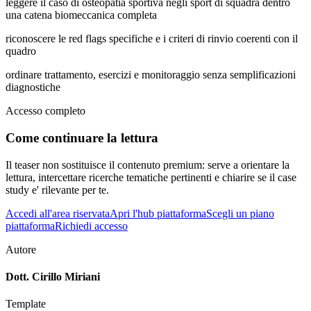
leggere il caso di osteopatia sportiva negli sport di squadra dentro
una catena biomeccanica completa
riconoscere le red flags specifiche e i criteri di rinvio coerenti con il
quadro
ordinare trattamento, esercizi e monitoraggio senza semplificazioni
diagnostiche
Accesso completo
Come continuare la lettura
Il teaser non sostituisce il contenuto premium: serve a orientare la
lettura, intercettare ricerche tematiche pertinenti e chiarire se il case
study e' rilevante per te.
Accedi all'area riservata
Apri l'hub piattaforma
Scegli un piano
piattaforma
Richiedi accesso
Autore
Dott. Cirillo Miriani
Template