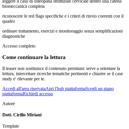
leggere il caso di osteopatia strutturale cervicale dentro una catena
biomeccanica completa
riconoscere le red flags specifiche e i criteri di rinvio coerenti con il
quadro
ordinare trattamento, esercizi e monitoraggio senza semplificazioni
diagnostiche
Accesso completo
Come continuare la lettura
Il teaser non sostituisce il contenuto premium: serve a orientare la
lettura, intercettare ricerche tematiche pertinenti e chiarire se il case
study e' rilevante per te.
Accedi all'area riservata
Apri l'hub piattaforma
Scegli un piano
piattaforma
Richiedi accesso
Autore
Dott. Cirillo Miriani
Template