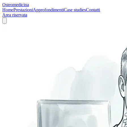
Osteomedicina
Home
Prestazioni
Approfondimenti
Case studies
Contatti
Area riservata