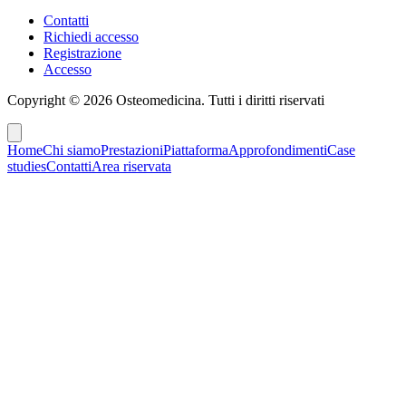
Contatti
Richiedi accesso
Registrazione
Accesso
Copyright ©
2026
Osteomedicina
. Tutti i diritti riservati
Home
Chi siamo
Prestazioni
Piattaforma
Approfondimenti
Case
studies
Contatti
Area riservata