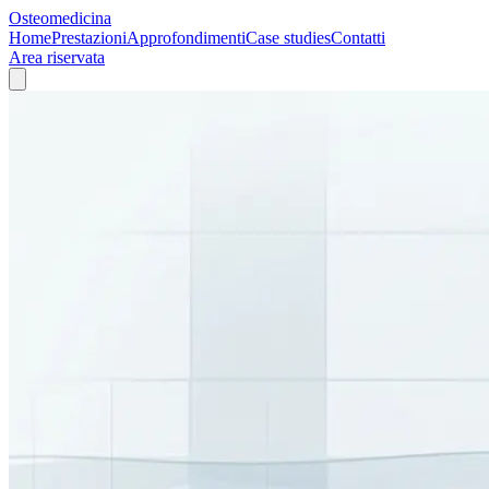
Osteomedicina
Home
Prestazioni
Approfondimenti
Case studies
Contatti
Area riservata