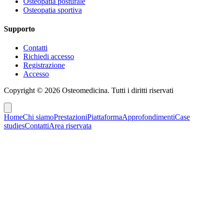
Osteopatia posturale
Osteopatia sportiva
Supporto
Contatti
Richiedi accesso
Registrazione
Accesso
Copyright ©
2026
Osteomedicina
. Tutti i diritti riservati
Home
Chi siamo
Prestazioni
Piattaforma
Approfondimenti
Case
studies
Contatti
Area riservata