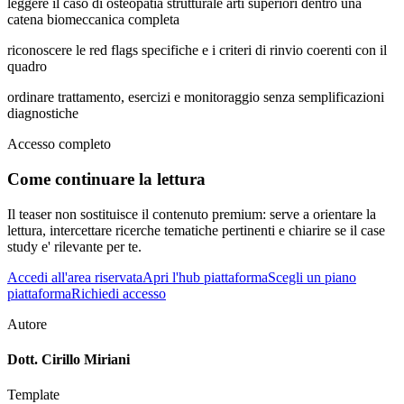
leggere il caso di osteopatia strutturale arti superiori dentro una
catena biomeccanica completa
riconoscere le red flags specifiche e i criteri di rinvio coerenti con il
quadro
ordinare trattamento, esercizi e monitoraggio senza semplificazioni
diagnostiche
Accesso completo
Come continuare la lettura
Il teaser non sostituisce il contenuto premium: serve a orientare la
lettura, intercettare ricerche tematiche pertinenti e chiarire se il case
study e' rilevante per te.
Accedi all'area riservata
Apri l'hub piattaforma
Scegli un piano
piattaforma
Richiedi accesso
Autore
Dott. Cirillo Miriani
Template