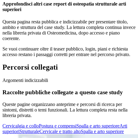
Approfondisci altri case report di osteopatia strutturale arti
superiori
Questa pagina resta pubblica e indicizzabile per presentare titolo,
ambito e struttura del case study. La lettura completa continua invece
nella libreria privata di Osteomedicina, dopo accesso e piano
coerente.
Se vuoi continuare oltre il teaser pubblico, login, piani e richiesta
accesso restano i passaggi corretti per entrare nel percorso privato.
Percorsi collegati
Argomenti indicizzabili
Raccolte pubbliche collegate a questo case study
Queste pagine organizzano anteprime e percorsi di ricerca per
sintomi, distretti o temi funzionali. La lettura completa resta nella
libreria privata.
Cervicalgia e collo
Postura e compensi
Spalla e arto superiore
Arti
superiori
Strutturale
Cervicale e tratto alto
Spalla e arto superiore