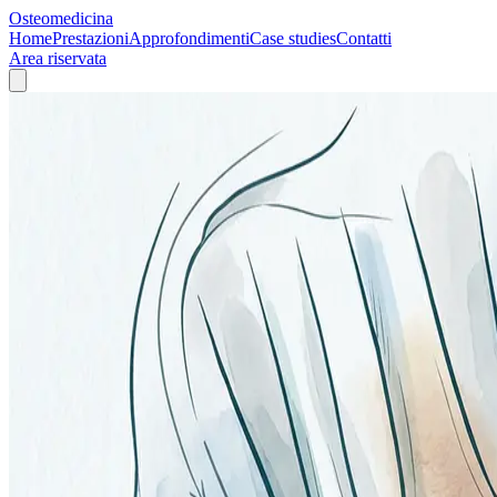
Osteomedicina
Home
Prestazioni
Approfondimenti
Case studies
Contatti
Area riservata