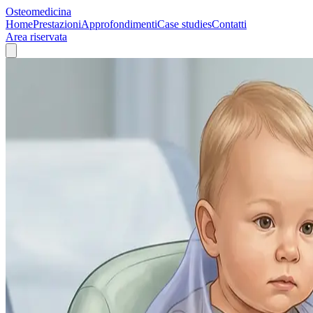
Osteomedicina
Home
Prestazioni
Approfondimenti
Case studies
Contatti
Area riservata