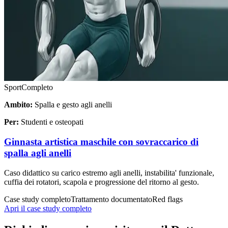
Sport
Completo
Ambito:
Spalla e gesto agli anelli
Per:
Studenti e osteopati
Ginnasta artistica maschile con sovraccarico di
spalla agli anelli
Caso didattico su carico estremo agli anelli, instabilita' funzionale,
cuffia dei rotatori, scapola e progressione del ritorno al gesto.
Case study completo
Trattamento documentato
Red flags
Apri il case study completo