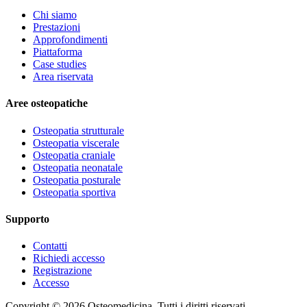
Chi siamo
Prestazioni
Approfondimenti
Piattaforma
Case studies
Area riservata
Aree osteopatiche
Osteopatia strutturale
Osteopatia viscerale
Osteopatia craniale
Osteopatia neonatale
Osteopatia posturale
Osteopatia sportiva
Supporto
Contatti
Richiedi accesso
Registrazione
Accesso
Copyright ©
2026
Osteomedicina
. Tutti i diritti riservati