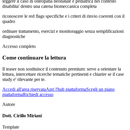
leggere il caso di osteopatia neonatale e pediatrica nel contesto
disabilita' dentro una catena biomeccanica completa
riconoscere le red flags specifiche e i criteri di rinvio coerenti con il
quadro
ordinare trattamento, esercizi e monitoraggio senza semplificazioni
diagnostiche
Accesso completo
Come continuare la lettura
Il teaser non sostituisce il contenuto premium: serve a orientare la
lettura, intercettare ricerche tematiche pertinenti e chiarire se il case
study e' rilevante per te.
Accedi all'area riservata
Apri l'hub piattaforma
Scegli un piano
piattaforma
Richiedi accesso
Autore
Dott. Cirillo Miriani
Template