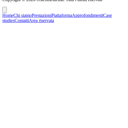
Home
Chi siamo
Prestazioni
Piattaforma
Approfondimenti
Case
studies
Contatti
Area riservata