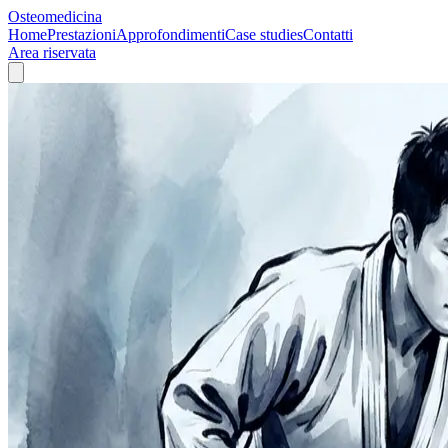
Osteomedicina
Home
Prestazioni
Approfondimenti
Case studies
Contatti
Area riservata