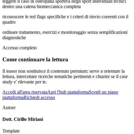
leggere il caso di osteopatia sportiva negli sport individuali tecnici
dentro una catena biomeccanica completa
riconoscere le red flags specifiche e i criteri di rinvio coerenti con il
quadro
ordinare trattamento, esercizi e monitoraggio senza semplificazioni
diagnostiche
Accesso completo
Come continuare la lettura
Il teaser non sostituisce il contenuto premium: serve a orientare la
lettura, intercettare ricerche tematiche pertinenti e chiarire se il case
study e' rilevante per te.
Accedi all'area riservata
Apri l'hub piattaforma
Scegli un piano
piattaforma
Richiedi accesso
Autore
Dott. Cirillo Miriani
Template