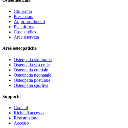
Osteomedicina
Chi siamo
Prestazioni
Approfondimenti
Piattaforma
Case studies
Area riservata
Aree osteopatiche
Osteopatia strutturale
Osteopatia viscerale
Osteopatia craniale
Osteopatia neonatale
Osteopatia posturale
Osteopatia sportiva
Supporto
Contatti
Richiedi accesso
Registrazione
Accesso