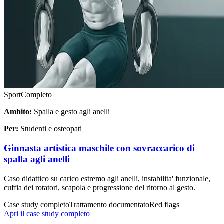
Sport
Completo
Ambito:
Spalla e gesto agli anelli
Per:
Studenti e osteopati
Ginnasta artistica maschile con sovraccarico di
spalla agli anelli
Caso didattico su carico estremo agli anelli, instabilita' funzionale,
cuffia dei rotatori, scapola e progressione del ritorno al gesto.
Case study completo
Trattamento documentato
Red flags
Apri il case study completo