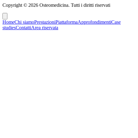
Copyright ©
2026
Osteomedicina
. Tutti i diritti riservati
Home
Chi siamo
Prestazioni
Piattaforma
Approfondimenti
Case
studies
Contatti
Area riservata