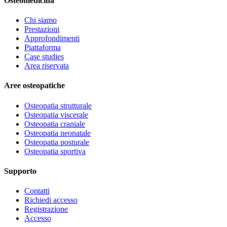
Osteomedicina
Chi siamo
Prestazioni
Approfondimenti
Piattaforma
Case studies
Area riservata
Aree osteopatiche
Osteopatia strutturale
Osteopatia viscerale
Osteopatia craniale
Osteopatia neonatale
Osteopatia posturale
Osteopatia sportiva
Supporto
Contatti
Richiedi accesso
Registrazione
Accesso