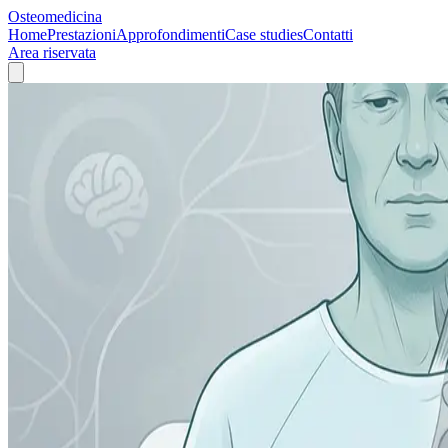
Osteomedicina
Home
Prestazioni
Approfondimenti
Case studies
Contatti
Area riservata