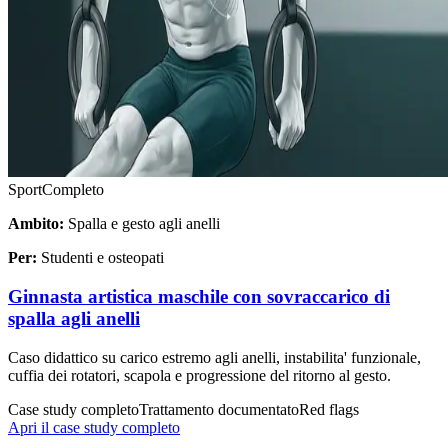
Sport
Completo
Ambito:
Spalla e gesto agli anelli
Per:
Studenti e osteopati
Ginnasta artistica maschile con sovraccarico di
spalla agli anelli
Caso didattico su carico estremo agli anelli, instabilita' funzionale,
cuffia dei rotatori, scapola e progressione del ritorno al gesto.
Case study completo
Trattamento documentato
Red flags
Apri il case study completo