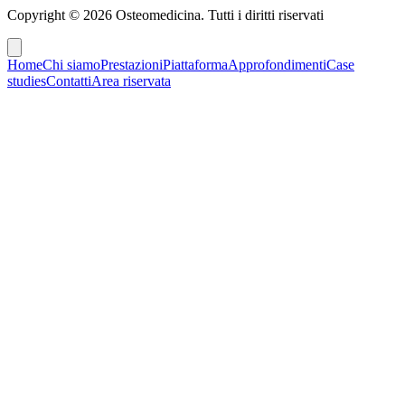
Copyright ©
2026
Osteomedicina
. Tutti i diritti riservati
Home
Chi siamo
Prestazioni
Piattaforma
Approfondimenti
Case
studies
Contatti
Area riservata