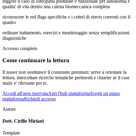
leggere il caso di osteopatia posturale e funzionale per autonomia e
qualita' di vita dentro una catena biomeccanica completa
riconoscere le red flags specifiche e i criteri di rinvio coerenti con il
quadro
ordinare trattamento, esercizi e monitoraggio senza semplificazioni
diagnostiche
Accesso completo
Come continuare la lettura
Il teaser non sostituisce il contenuto premium: serve a orientare la
lettura, intercettare ricerche tematiche pertinenti e chiarire se il case
study e' rilevante per te.
Accedi all'area riservata
Apri l'hub piattaforma
Scegli un piano
piattaforma
Richiedi accesso
Autore
Dott. Cirillo Miriani
Template