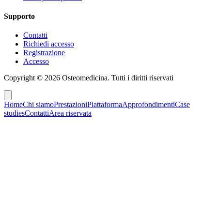
Supporto
Contatti
Richiedi accesso
Registrazione
Accesso
Copyright ©
2026
Osteomedicina
. Tutti i diritti riservati
Home
Chi siamo
Prestazioni
Piattaforma
Approfondimenti
Case
studies
Contatti
Area riservata