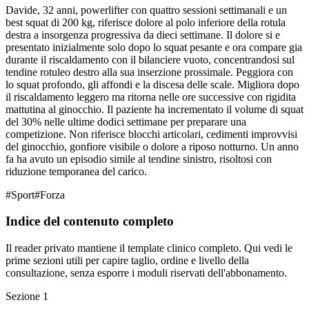
Davide, 32 anni, powerlifter con quattro sessioni settimanali e un
best squat di 200 kg, riferisce dolore al polo inferiore della rotula
destra a insorgenza progressiva da dieci settimane. Il dolore si e
presentato inizialmente solo dopo lo squat pesante e ora compare gia
durante il riscaldamento con il bilanciere vuoto, concentrandosi sul
tendine rotuleo destro alla sua inserzione prossimale. Peggiora con
lo squat profondo, gli affondi e la discesa delle scale. Migliora dopo
il riscaldamento leggero ma ritorna nelle ore successive con rigidita
mattutina al ginocchio. Il paziente ha incrementato il volume di squat
del 30% nelle ultime dodici settimane per preparare una
competizione. Non riferisce blocchi articolari, cedimenti improvvisi
del ginocchio, gonfiore visibile o dolore a riposo notturno. Un anno
fa ha avuto un episodio simile al tendine sinistro, risoltosi con
riduzione temporanea del carico.
#
Sport
#
Forza
Indice del contenuto completo
Il reader privato mantiene il template clinico completo. Qui vedi le
prime sezioni utili per capire taglio, ordine e livello della
consultazione, senza esporre i moduli riservati dell'abbonamento.
Sezione
1