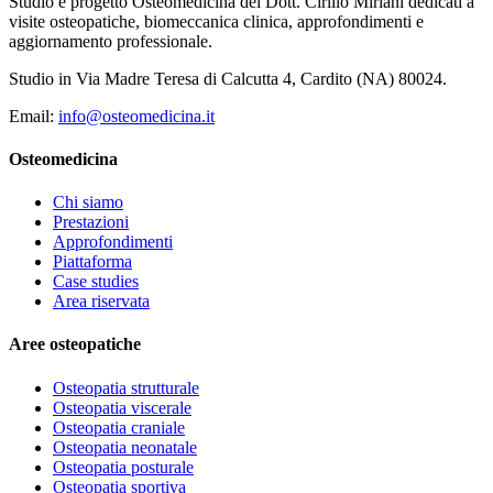
Studio e progetto Osteomedicina del Dott. Cirillo Miriani dedicati a
visite osteopatiche, biomeccanica clinica, approfondimenti e
aggiornamento professionale.
Studio in Via Madre Teresa di Calcutta 4, Cardito (NA) 80024.
Email:
info@osteomedicina.it
Osteomedicina
Chi siamo
Prestazioni
Approfondimenti
Piattaforma
Case studies
Area riservata
Aree osteopatiche
Osteopatia strutturale
Osteopatia viscerale
Osteopatia craniale
Osteopatia neonatale
Osteopatia posturale
Osteopatia sportiva