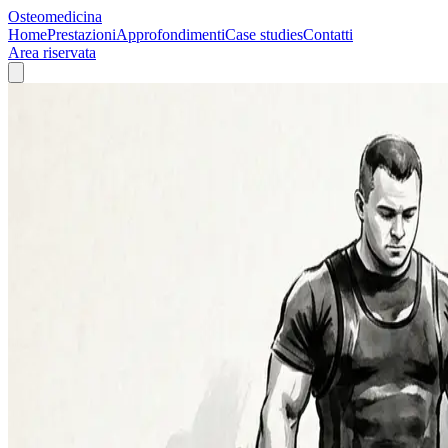
Osteomedicina
Home
Prestazioni
Approfondimenti
Case studies
Contatti
Area riservata