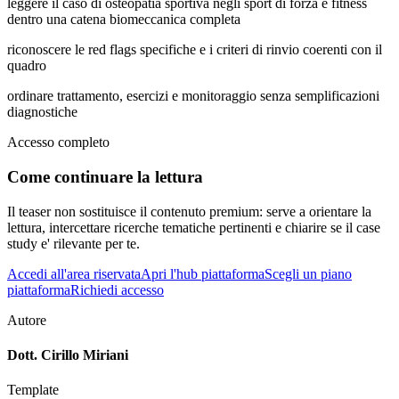
leggere il caso di osteopatia sportiva negli sport di forza e fitness
dentro una catena biomeccanica completa
riconoscere le red flags specifiche e i criteri di rinvio coerenti con il
quadro
ordinare trattamento, esercizi e monitoraggio senza semplificazioni
diagnostiche
Accesso completo
Come continuare la lettura
Il teaser non sostituisce il contenuto premium: serve a orientare la
lettura, intercettare ricerche tematiche pertinenti e chiarire se il case
study e' rilevante per te.
Accedi all'area riservata
Apri l'hub piattaforma
Scegli un piano
piattaforma
Richiedi accesso
Autore
Dott. Cirillo Miriani
Template