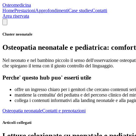
Osteomedicina
Home
Prestazioni
Approfondimenti
Case studies
Contatti
Area riservata
Cluster neonatale
Osteopatia neonatale e pediatrica: comfor
Nel neonato e nel bambino piccolo il senso dell'osservazione osteopati
che spiegano il tema con il giusto controllo del linguaggio.
Perche' questo hub puo' esserti utile
offre un ingresso chiaro per i genitori che cercano contenuti seri
mantiene la centralita' del pediatra e del percorso clinico del mi
collega i contenuti informativi alla landing neonatale e alla pagi
Osteopatia neonatale
Contatti e prenotazioni
Articoli collegati
Letture selezionate su neonatale e pediatri