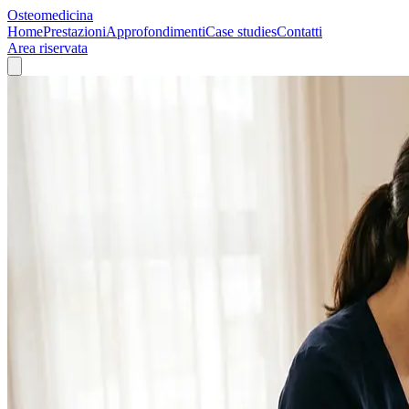
Osteomedicina
Home
Prestazioni
Approfondimenti
Case studies
Contatti
Area riservata