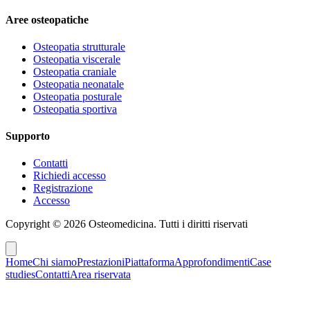
Aree osteopatiche
Osteopatia strutturale
Osteopatia viscerale
Osteopatia craniale
Osteopatia neonatale
Osteopatia posturale
Osteopatia sportiva
Supporto
Contatti
Richiedi accesso
Registrazione
Accesso
Copyright ©
2026
Osteomedicina
. Tutti i diritti riservati
Home
Chi siamo
Prestazioni
Piattaforma
Approfondimenti
Case
studies
Contatti
Area riservata