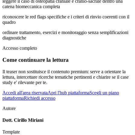
leggere il caso di osteopatia craniale e cranio-sacrale dentro una
catena biomeccanica completa
riconoscere le red flags specifiche e i criteri di rinvio coerenti con il
quadro
ordinare trattamento, esercizi e monitoraggio senza semplificazioni
diagnostiche
Accesso completo
Come continuare la lettura
Il teaser non sostituisce il contenuto premium: serve a orientare la
lettura, intercettare ricerche tematiche pertinenti e chiarire se il case
study e' rilevante per te.
Accedi all'area riservata
Apri l'hub piattaforma
Scegli un piano
piattaforma
Richiedi accesso
Autore
Dott. Cirillo Miriani
Template