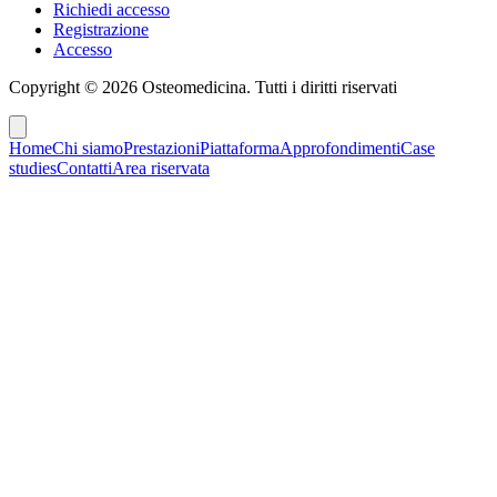
Richiedi accesso
Registrazione
Accesso
Copyright ©
2026
Osteomedicina
. Tutti i diritti riservati
Home
Chi siamo
Prestazioni
Piattaforma
Approfondimenti
Case
studies
Contatti
Area riservata