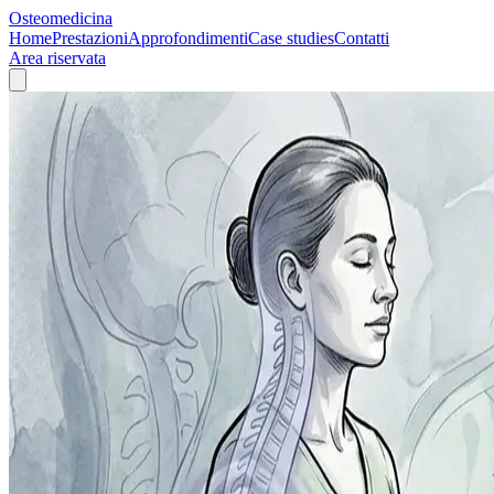
Osteomedicina
Home
Prestazioni
Approfondimenti
Case studies
Contatti
Area riservata