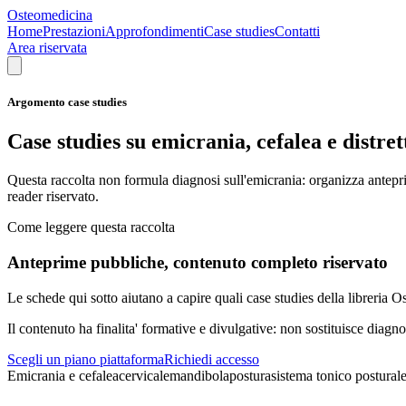
Osteomedicina
Home
Prestazioni
Approfondimenti
Case studies
Contatti
Area riservata
Argomento case studies
Case studies su emicrania, cefalea e distret
Questa raccolta non formula diagnosi sull'emicrania: organizza antepri
reader riservato.
Come leggere questa raccolta
Anteprime pubbliche, contenuto completo riservato
Le schede qui sotto aiutano a capire quali case studies della libreria O
Il contenuto ha finalita' formative e divulgative: non sostituisce diagno
Scegli un piano piattaforma
Richiedi accesso
Emicrania e cefalea
cervicale
mandibola
postura
sistema tonico postural