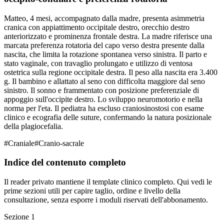
Matteo, 4 mesi, accompagnato dalla madre, presenta asimmetria
cranica con appiattimento occipitale destro, orecchio destro
anteriorizzato e prominenza frontale destra. La madre riferisce una
marcata preferenza rotatoria del capo verso destra presente dalla
nascita, che limita la rotazione spontanea verso sinistra. Il parto e
stato vaginale, con travaglio prolungato e utilizzo di ventosa
ostetrica sulla regione occipitale destra. Il peso alla nascita era 3.400
g. Il bambino e allattato al seno con difficolta maggiore dal seno
sinistro. Il sonno e frammentato con posizione preferenziale di
appoggio sull'occipite destro. Lo sviluppo neuromotorio e nella
norma per l'eta. Il pediatra ha escluso craniosinostosi con esame
clinico e ecografia delle suture, confermando la natura posizionale
della plagiocefalia.
#
Craniale
#
Cranio-sacrale
Indice del contenuto completo
Il reader privato mantiene il template clinico completo. Qui vedi le
prime sezioni utili per capire taglio, ordine e livello della
consultazione, senza esporre i moduli riservati dell'abbonamento.
Sezione
1