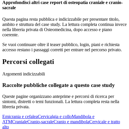
Approfondisci altri case report di osteopatia craniale e cranio-
sacrale
Questa pagina resta pubblica e indicizzabile per presentare titolo,
ambito e struttura del case study. La lettura completa continua invece
nella libreria privata di Osteomedicina, dopo accesso e piano
coerente.
Se vuoi continuare oltre il teaser pubblico, login, piani e richiesta
accesso restano i passaggi corretti per entrare nel percorso privato.
Percorsi collegati
Argomenti indicizzabili
Raccolte pubbliche collegate a questo case study
Queste pagine organizzano anteprime e percorsi di ricerca per
sintomi, distretti o temi funzionali. La lettura completa resta nella
libreria privata.
Emicrania e cefalea
Cervicalgia e collo
Mandibola e
ATM
Craniale
Cranio-sacrale
Cranio e mandibola
Cervicale e tratto
alto