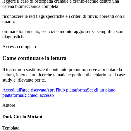
leggere il caso di osteopatia craniale e cranio-sacrale dentro una
catena biomeccanica completa
riconoscere le red flags specifiche e i criteri di rinvio coerenti con il
quadro
ordinare trattamento, esercizi e monitoraggio senza semplificazioni
diagnostiche
Accesso completo
Come continuare la lettura
Il teaser non sostituisce il contenuto premium: serve a orientare la
lettura, intercettare ricerche tematiche pertinenti e chiarire se il case
study e' rilevante per te.
Accedi all'area riservata
Apri l'hub piattaforma
Scegli un piano
piattaforma
Richiedi accesso
Autore
Dott. Cirillo Miriani
Template