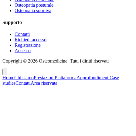
Osteopatia posturale
Osteopatia sportiva
Supporto
Contatti
Richiedi accesso
Registrazione
Accesso
Copyright ©
2026
Osteomedicina
. Tutti i diritti riservati
Home
Chi siamo
Prestazioni
Piattaforma
Approfondimenti
Case
studies
Contatti
Area riservata