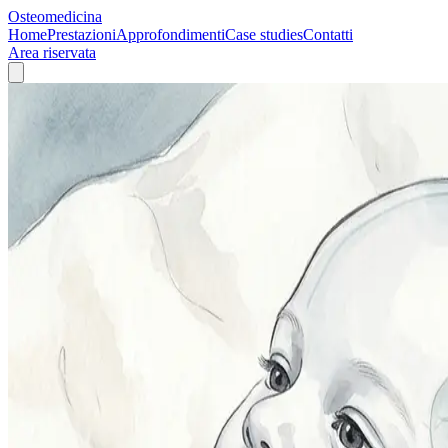
Osteomedicina
Home
Prestazioni
Approfondimenti
Case studies
Contatti
Area riservata