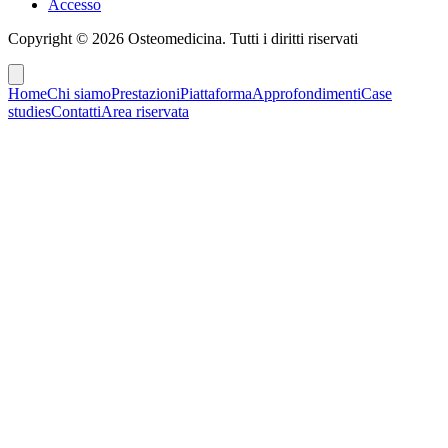
Accesso
Copyright ©
2026
Osteomedicina
. Tutti i diritti riservati
Home
Chi siamo
Prestazioni
Piattaforma
Approfondimenti
Case
studies
Contatti
Area riservata