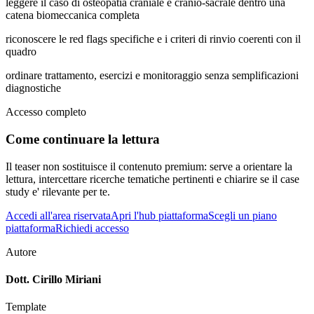
leggere il caso di osteopatia craniale e cranio-sacrale dentro una
catena biomeccanica completa
riconoscere le red flags specifiche e i criteri di rinvio coerenti con il
quadro
ordinare trattamento, esercizi e monitoraggio senza semplificazioni
diagnostiche
Accesso completo
Come continuare la lettura
Il teaser non sostituisce il contenuto premium: serve a orientare la
lettura, intercettare ricerche tematiche pertinenti e chiarire se il case
study e' rilevante per te.
Accedi all'area riservata
Apri l'hub piattaforma
Scegli un piano
piattaforma
Richiedi accesso
Autore
Dott. Cirillo Miriani
Template