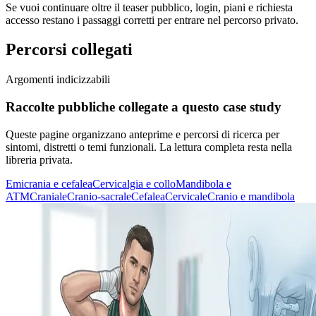
Se vuoi continuare oltre il teaser pubblico, login, piani e richiesta
accesso restano i passaggi corretti per entrare nel percorso privato.
Percorsi collegati
Argomenti indicizzabili
Raccolte pubbliche collegate a questo case study
Queste pagine organizzano anteprime e percorsi di ricerca per
sintomi, distretti o temi funzionali. La lettura completa resta nella
libreria privata.
Emicrania e cefalea
Cervicalgia e collo
Mandibola e
ATM
Craniale
Cranio-sacrale
Cefalea
Cervicale
Cranio e mandibola