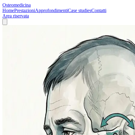
Osteomedicina
Home
Prestazioni
Approfondimenti
Case studies
Contatti
Area riservata