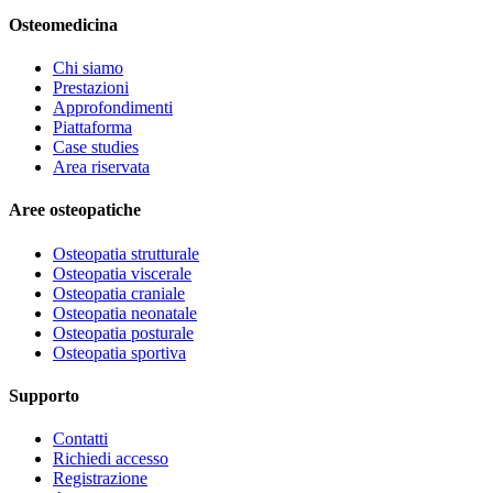
Osteomedicina
Chi siamo
Prestazioni
Approfondimenti
Piattaforma
Case studies
Area riservata
Aree osteopatiche
Osteopatia strutturale
Osteopatia viscerale
Osteopatia craniale
Osteopatia neonatale
Osteopatia posturale
Osteopatia sportiva
Supporto
Contatti
Richiedi accesso
Registrazione