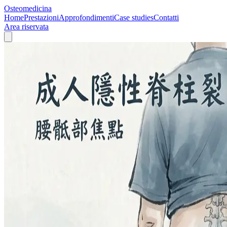
Osteomedicina
Home
Prestazioni
Approfondimenti
Case studies
Contatti
Area riservata