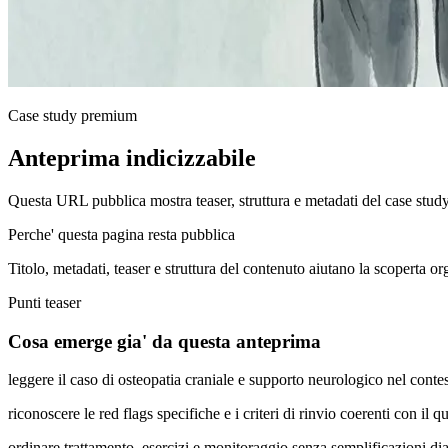
Case study premium
Anteprima indicizzabile
Questa URL pubblica mostra teaser, struttura e metadati del case stud
Perche' questa pagina resta pubblica
Titolo, metadati, teaser e struttura del contenuto aiutano la scoperta o
Punti teaser
Cosa emerge gia' da questa anteprima
leggere il caso di osteopatia craniale e supporto neurologico nel cont
riconoscere le red flags specifiche e i criteri di rinvio coerenti con il q
ordinare trattamento, esercizi e monitoraggio senza semplificazioni di