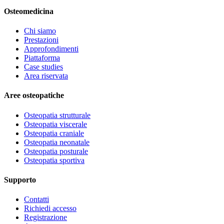
Osteomedicina
Chi siamo
Prestazioni
Approfondimenti
Piattaforma
Case studies
Area riservata
Aree osteopatiche
Osteopatia strutturale
Osteopatia viscerale
Osteopatia craniale
Osteopatia neonatale
Osteopatia posturale
Osteopatia sportiva
Supporto
Contatti
Richiedi accesso
Registrazione