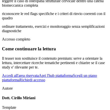
leggere il caso di osteopatia strutturale cervicale dentro una catena
biomeccanica completa
riconoscere le red flags specifiche e i criteri di rinvio coerenti con il
quadro
ordinare trattamento, esercizi e monitoraggio senza semplificazioni
diagnostiche
Accesso completo
Come continuare la lettura
Il teaser non sostituisce il contenuto premium: serve a orientare la
lettura, intercettare ricerche tematiche pertinenti e chiarire se il case
study e' rilevante per te.
Accedi all'area riservata
Apri l'hub piattaforma
Scegli un piano
piattaforma
Richiedi accesso
Autore
Dott. Cirillo Miriani
Template