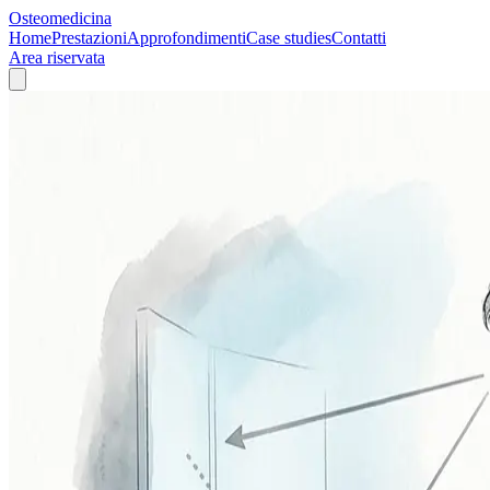
Osteomedicina
Home
Prestazioni
Approfondimenti
Case studies
Contatti
Area riservata