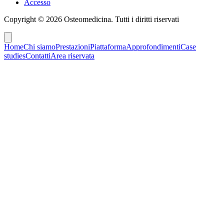
Accesso
Copyright ©
2026
Osteomedicina
. Tutti i diritti riservati
Home
Chi siamo
Prestazioni
Piattaforma
Approfondimenti
Case
studies
Contatti
Area riservata