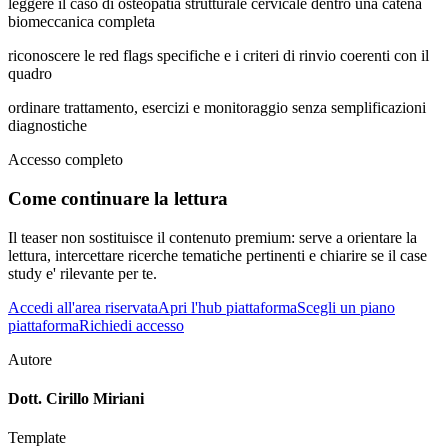
leggere il caso di osteopatia strutturale cervicale dentro una catena
biomeccanica completa
riconoscere le red flags specifiche e i criteri di rinvio coerenti con il
quadro
ordinare trattamento, esercizi e monitoraggio senza semplificazioni
diagnostiche
Accesso completo
Come continuare la lettura
Il teaser non sostituisce il contenuto premium: serve a orientare la
lettura, intercettare ricerche tematiche pertinenti e chiarire se il case
study e' rilevante per te.
Accedi all'area riservata
Apri l'hub piattaforma
Scegli un piano
piattaforma
Richiedi accesso
Autore
Dott. Cirillo Miriani
Template