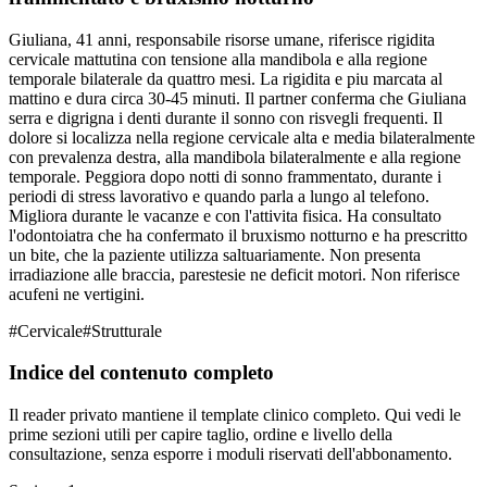
Giuliana, 41 anni, responsabile risorse umane, riferisce rigidita
cervicale mattutina con tensione alla mandibola e alla regione
temporale bilaterale da quattro mesi. La rigidita e piu marcata al
mattino e dura circa 30-45 minuti. Il partner conferma che Giuliana
serra e digrigna i denti durante il sonno con risvegli frequenti. Il
dolore si localizza nella regione cervicale alta e media bilateralmente
con prevalenza destra, alla mandibola bilateralmente e alla regione
temporale. Peggiora dopo notti di sonno frammentato, durante i
periodi di stress lavorativo e quando parla a lungo al telefono.
Migliora durante le vacanze e con l'attivita fisica. Ha consultato
l'odontoiatra che ha confermato il bruxismo notturno e ha prescritto
un bite, che la paziente utilizza saltuariamente. Non presenta
irradiazione alle braccia, parestesie ne deficit motori. Non riferisce
acufeni ne vertigini.
#
Cervicale
#
Strutturale
Indice del contenuto completo
Il reader privato mantiene il template clinico completo. Qui vedi le
prime sezioni utili per capire taglio, ordine e livello della
consultazione, senza esporre i moduli riservati dell'abbonamento.