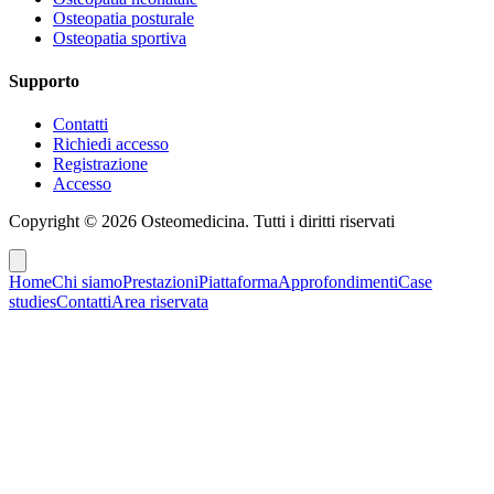
Osteopatia posturale
Osteopatia sportiva
Supporto
Contatti
Richiedi accesso
Registrazione
Accesso
Copyright ©
2026
Osteomedicina
. Tutti i diritti riservati
Home
Chi siamo
Prestazioni
Piattaforma
Approfondimenti
Case
studies
Contatti
Area riservata