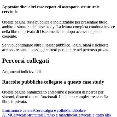
Approfondisci altri case report di osteopatia strutturale
cervicale
Questa pagina resta pubblica e indicizzabile per presentare titolo,
ambito e struttura del case study. La lettura completa continua invece
nella libreria privata di Osteomedicina, dopo accesso e piano
coerente.
Se vuoi continuare oltre il teaser pubblico, login, piani e richiesta
accesso restano i passaggi corretti per entrare nel percorso privato.
Percorsi collegati
Argomenti indicizzabili
Raccolte pubbliche collegate a questo case study
Queste pagine organizzano anteprime e percorsi di ricerca per
sintomi, distretti o temi funzionali. La lettura completa resta nella
libreria privata.
Emicrania e cefalea
Cervicalgia e collo
Mandibola e
ATM
Cervicale
Strutturale
Cranio e mandibola
Cervicale e tratto alto