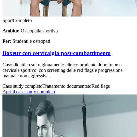
Sport
Completo
Ambito:
Osteopatia sportiva
Per:
Studenti e osteopati
Boxeur con cervicalgia post-combattimento
Caso didattico sul ragionamento clinico prudente dopo trauma
cervicale sportivo, con screening delle red flags e progressione
manuale non aggressiva.
Case study completo
Trattamento documentato
Red flags
Apri il case study completo