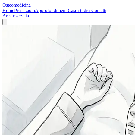
Osteomedicina
Home
Prestazioni
Approfondimenti
Case studies
Contatti
Area riservata